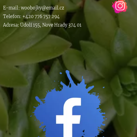
E-m
ail: woob
ojky@email.cz
Telefon: +420 776 757 294
Adresa: Údolí 155, Nove Hrady 374 01