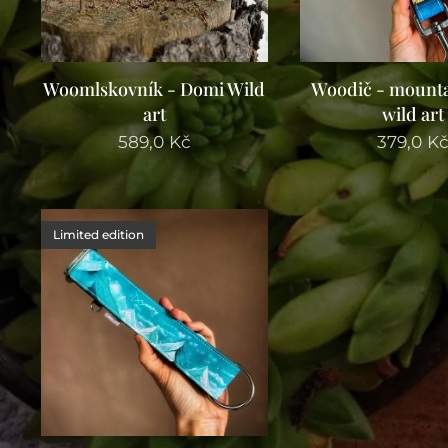
Woomlskovník - Domi Wild
Woodič - mount
art
wild art
589,0
Kč
379,0
K
Limited edition