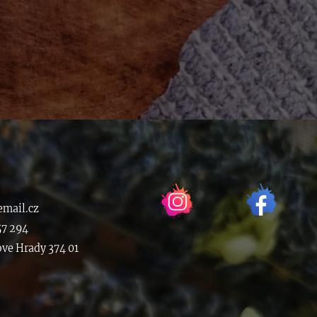
mail.cz
57 294
ove Hrady 374 01