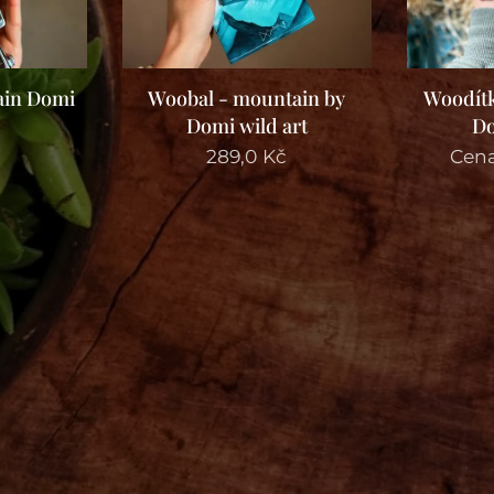
ain Domi
Woobal - mountain by
Woodítk
Domi wild art
Do
č
289,0
Kč
Cen