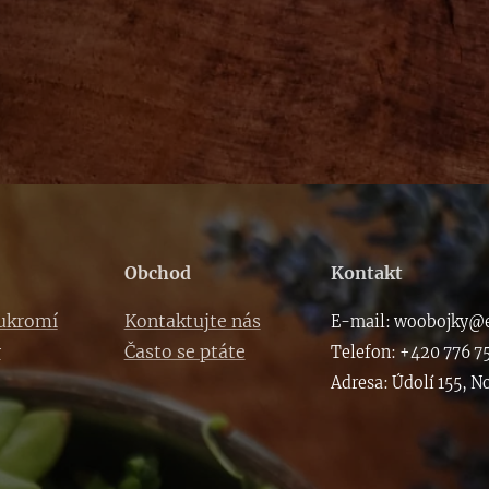
Obchod
Kontakt
oukromí
Kontaktujte nás
E-m
ail: woob
ojky@e
y
Často se ptáte
Telefon: +420 776 7
Adresa: Údolí 155, N