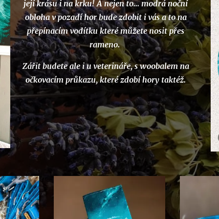
její krásu i na krku! A nejen to... modrá noční
obloha v pozadí hor bude zdobit i vás a to na
přepínacím vodítku které můžete nosit přes
rameno.
Zářit budete ale i u veterináře, s woobalem na
očkovacím průkazu, které zdobí hory taktéž.