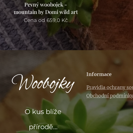
Pevný woobojek -
mountain by Domi wild art
Cena od
659,0
Kč
Informace
Pravidla ochrany s
Obchodní podmínk
O kus blíže
přírodě...