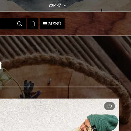
CZK
KČ
MENU
t