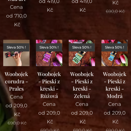
od
419,0
od
419,0
Kč
Cena
Kč
Kč
690,0
Kč
od
710,0
Kč
Sleva 50% !
Sleva 50% !
Sleva 50% !
Sleva 50% !
Woobojek
Woobojek
Woobojek
Woobojek
corudra -
- Pieski z
- Pieski z
- Pieski z
Prales
kreski -
kreski -
kreski -
Růžová
Zelená
Modrá
Cena
Cena
Cena
Cena
od
209,0
od
209,0
od
209,0
od
209,0
Kč
Kč
Kč
Kč
690,0
Kč
690,0
Kč
690,0
Kč
690,0
Kč