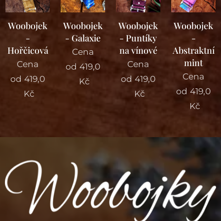
Woobojek
Woobojek
Woobojek
Woobojek
-
- Galaxie
- Puntíky
-
Hořčicová
na vínové
Abstraktní
Cena
mint
Cena
Cena
od
419,0
Cena
od
419,0
od
419,0
Kč
od
419,0
Kč
Kč
Kč