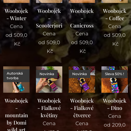
Woobojek
Woobojek
Woobojek
Woobojek
- Winter
-
-
- Coffee
Scooterjoring
Canicross
Cena
Cena
Cena
Cena
od
509,0
od
509,0
od
509,0
od
509,0
Kč
Kč
Kč
Kč
Autorská
Novinka
Novinka
Sleva 50% !
tvorba
Woobojek
Woobojek
Woobojek
Woobojek
-
- Fialkové
- Fialkové
- Dino
mountain
květiny
čtverce
Cena
by Domi
Cena
Cena
od
209,0
wild art