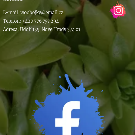
E-m
ail: woob
ojky@email.cz
Telefon: +420 776 757 294
Adresa: Údolí 155, Nove Hrady 374 01