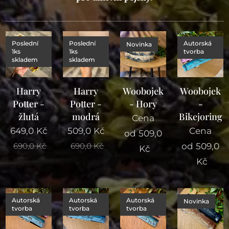
Poslední
Poslední
Autorská
Novinka
1ks
1ks
tvorba
skladem
skladem
Harry
Harry
Woobojek
Woobojek
Potter -
Potter -
- Hory
-
žlutá
modrá
Bikejoring
Cena
649,0
Kč
509,0
Kč
Cena
od
509,0
od
509,0
690,0
Kč
690,0
Kč
Kč
Kč
Autorská
Autorská
Autorská
Novinka
tvorba
tvorba
tvorba