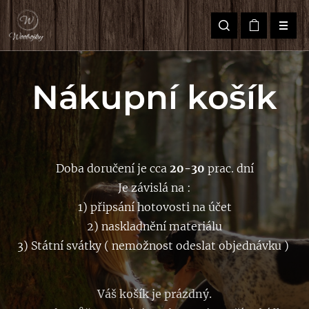
Nákupní košík
Doba doručení je cca
20-30
prac. dní
Je závislá na :
1) připsání hotovosti na účet
2) naskladnění materiálu
3) Státní svátky ( nemožnost odeslat objednávku )
Váš košík je prázdný.