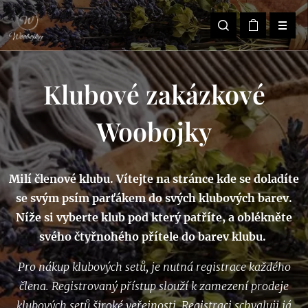
Klubové zakázkové
Woobojky
Milí členové klubu. Vítejte na stránce kde se doladíte
se svým psím parťákem do svých klubových barev.
Níže si vyberte klub pod který patříte, a oblékněte
svého čtyřnohého přítele do barev klubu.
Pro nákup klubových setů, je nutná registrace každého
člena. Registrovaný přístup slouží k zamezení prodeje
klubových setů široké veřejnosti.
Registraci schvaluji já