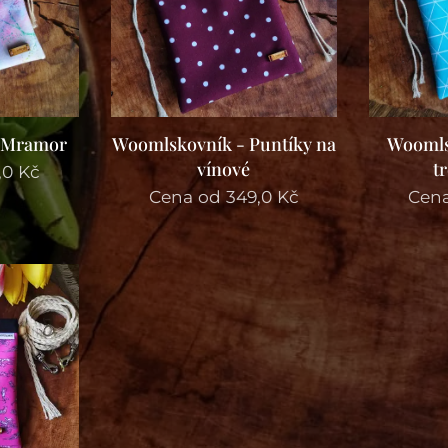
 Mramor
Woomlskovník - Puntíky na
Woomls
vínové
t
,0
Kč
Cena od
349,0
Kč
Cen