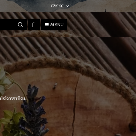
CZK
KČ
MENU
mlskovníku.