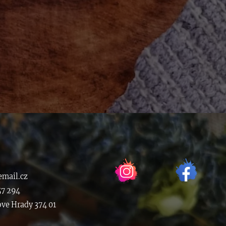
mail.cz
57 294
ove Hrady 374 01