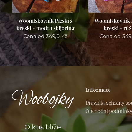
Woomlskovník Pieski z
Woomlskovník P
kreski - modrá skijoring
kreski - rů
Cena od
349,0
Kč
Cena od
349
Informace
Pravidla ochrany s
Obchodní podmínk
O kus blíže