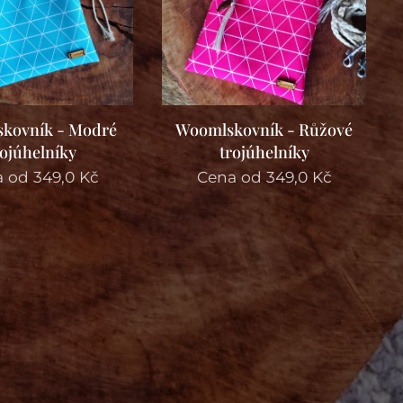
kovník - Modré
Woomlskovník - Růžové
rojúhelníky
trojúhelníky
a od
349,0
Kč
Cena od
349,0
Kč