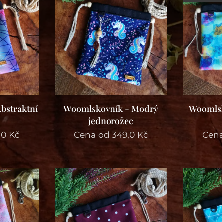
bstraktní
Woomlskovník - Modrý
Woomlsk
jednorožec
,0
Kč
Cena od
349,0
Kč
Cen