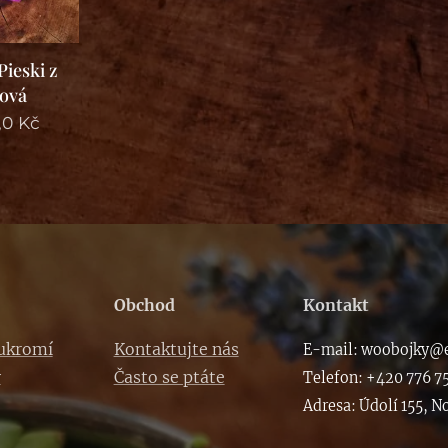
ieski z
žová
,0
Kč
Obchod
Kontakt
oukromí
Kontaktujte nás
E-m
ail: woob
ojky@e
y
Často se ptáte
Telefon: +420 776 7
Adresa: Údolí 155, N