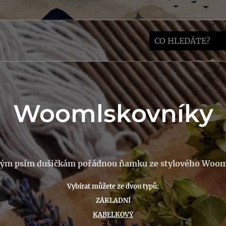
Woomlskovníky
vým psím dušičkám pořádnou ňamku ze stylového Woo
Vybírat můžete ze dvou typů:
ZÁKLADNÍ
KABELKOVÝ