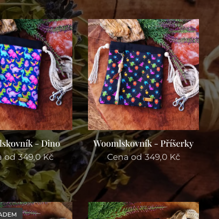
skovník - Dino
Woomlskovník - Příšerky
a od
349,0
Kč
Cena od
349,0
Kč
LADEM