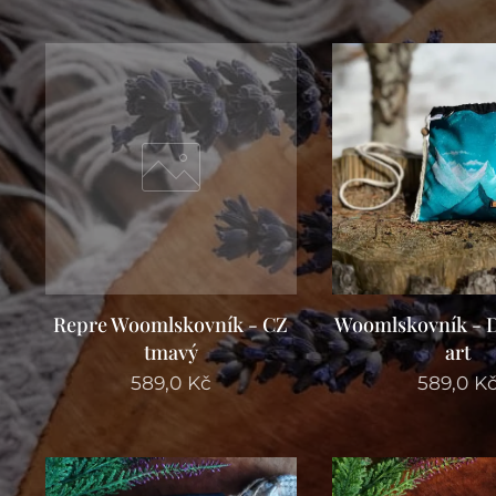
Repre Woomlskovník - CZ
Woomlskovník - 
tmavý
art
589,0
Kč
589,0
K