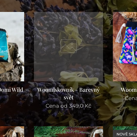
Domi Wild
Woomlskovník - Barevný
Wooml
svět
Cen
č
Cena od
349,0
Kč
NOVĚ SK