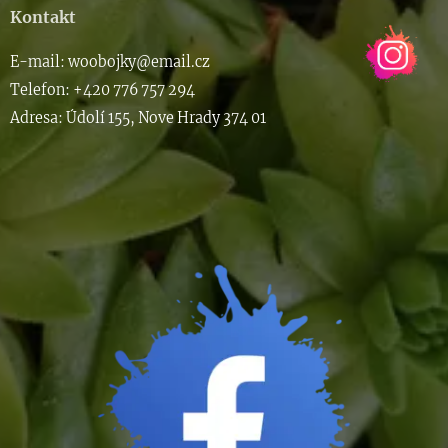
Kontakt
E-m
ail: woob
ojky@email.cz
Telefon: +420 776 757 294
Adresa: Údolí 155, Nove Hrady 374 01