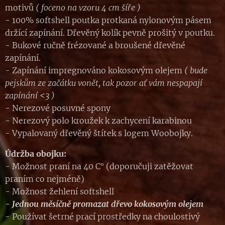
motivů
( foceno na vzoru 4 cm šíře )
- 100% softshell poutka protkaná nylonovým pásem
držící zapínání. Dřevěný kolík pevně prošitý v poutku.
- Bukové ručně frézované a broušené dřevěné
zapínání.
- Zapínání impregnováno kokosovým olejem
( bude
pejskům ze začátku vonět, tak pozor ať vám nespapají
zapínání <3 )
- Nerezové posuvné spony
- Nerezový polo kroužek k zachycení karabinou
- Vypalovaný dřevěný štítek s logem Woobojky.
Údržba obojku:
- Možnost praní na 40 C° (doporučuji zatěžovat
praním co nejméně)
- Možnost žehlení softshell
- Jednou měsíčně promazat dřevo kokosovým olejem
- Používat šetrné prací prostředky na choulostivý