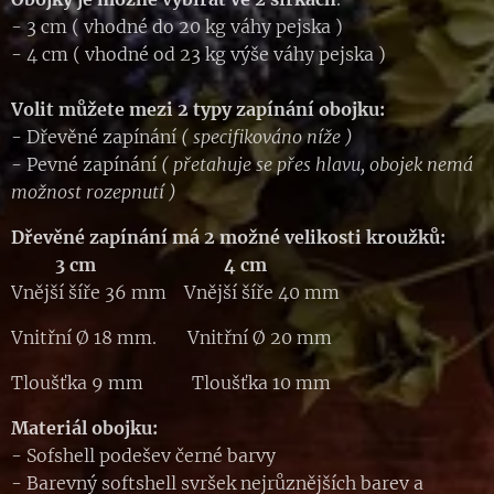
- 3 cm ( vhodné do 20 kg váhy pejska )
- 4 cm ( vhodné od 23 kg výše váhy pejska )
Volit můžete mezi 2 typy zapínání obojku:
- Dřevěné zapínání
( specifikováno níže )
- Pevné zapínání
( přetahuje se přes hlavu, obojek nemá
možnost rozepnutí )
Dřevěné zapínání má 2 možné velikosti kroužků:
3 cm 4 cm
Vnější šíře 36 mm Vnější šíře 40 mm
Vnitřní Ø 18 mm. Vnitřní Ø 20 mm
Tloušťka 9 mm Tloušťka 10 mm
Materiál obojku:
- Sofshell podešev černé barvy
- Barevný softshell svršek nejrůznějších barev a