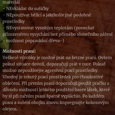
materiál
- NEvkládat do sušičky
- NEpoužívat bělící a jakékoliv jiné podobné
prostředky
- NEvystavovat vysokým teplotám (ponechat
přirozenému vysychání bez přímého slunečního záření
- možnost popraskání dřeva-)
Možnosti praní:
Veškeré výrobky je možné prát na šetrné praní. Ovšem
pokud situace dovolí, doporučuji prát v ruce. Pokud
možno nepoužívejte agresivní prací prostředky.
Vhodný je tekutý prací prostředek pro choulostivé
oblečení. Při prvním praní doporučuji použít pračku z
důvodu možnosti lehkého pouštění barev látek, které
by si při ručním praní špatně vypláchlo. Po každém
praní a sušení obojku znovu impregnujte kokosovým
olejem.