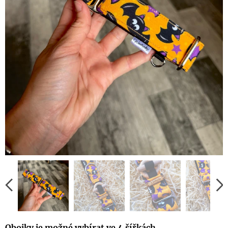
Obojky je možné vybírat ve 4 šířkách
.