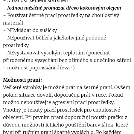
- Možnost žehlení softshell
- Jednou měsíčně promazat dřevo kokosovým olejem
- Používat šetrné prací prostředky na choulostivý
materiál
- NEvkládat do sušičky
- NEpoužívat bělící a jakékoliv jiné podobné
prostředky
- NEvystavovat vysokým teplotám (ponechat
přirozenému vysychání bez přímého slunečního záření
- možnost popraskání dřeva-)
Možnosti praní:
Veškeré výrobky je možné prát na šetrné praní. Ovšem
pokud situace dovolí, doporučuji prát v ruce. Pokud
možno nepoužívejte agresivní prací prostředky.
Vhodný je tekutý prací prostředek pro choulostivé
oblečení. Při prvním praní doporučuji použít pračku z
důvodu možnosti lehkého pouštění barev látek, které
by si při ručním praní špatně vypláchlo. Po každém