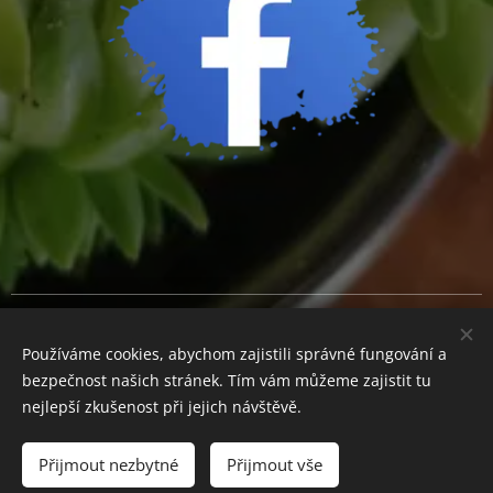
Cookies
Používáme cookies, abychom zajistili správné fungování a
Měna
bezpečnost našich stránek. Tím vám můžeme zajistit tu
CZK Kč
EUR €
nejlepší zkušenost při jejich návštěvě.
Přijmout nezbytné
Přijmout vše
Do košíku