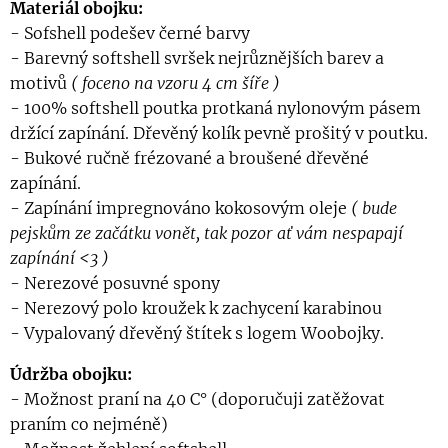
Materiál obojku:
- Sofshell podešev černé barvy
- Barevný softshell svršek nejrůznějších barev a
motivů
( foceno na vzoru 4 cm šíře )
- 100% softshell poutka protkaná nylonovým pásem
držící zapínání. Dřevěný kolík pevně prošitý v poutku.
- Bukové ručně frézované a broušené dřevěné
zapínání.
- Zapínání impregnováno kokosovým oleje
( bude
pejskům ze začátku vonět, tak pozor ať vám nespapají
zapínání <3 )
- Nerezové posuvné spony
- Nerezový polo kroužek k zachycení karabinou
- Vypalovaný dřevěný štítek s logem Woobojky.
Údržba obojku:
- Možnost praní na 40 C° (doporučuji zatěžovat
praním co nejméně)