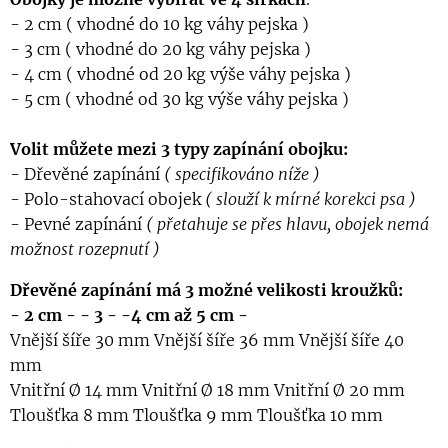
- 2 cm ( vhodné do 10 kg váhy pejska )
- 3 cm ( vhodné do 20 kg váhy pejska )
- 4 cm ( vhodné od 20 kg výše váhy pejska )
- 5 cm ( vhodné od 30 kg výše váhy pejska )
Volit můžete mezi 3 typy zapínání obojku:
- Dřevěné zapínání
( specifikováno níže )
- Polo-stahovací obojek
( slouží k mírné korekci psa )
- Pevné zapínání
( přetahuje se přes hlavu, obojek nemá
možnost rozepnutí )
Dřevěné zapínání má 3 možné velikosti kroužků:
- 2 cm -
- 3 - -4 cm až
5 cm -
Vnější šíře 30 mm Vnější šíře 36 mm Vnější šíře 40
mm
Vnitřní Ø 14 mm Vnitřní Ø 18 mm Vnitřní Ø 20 mm
Tloušťka 8 mm Tloušťka 9 mm Tloušťka 10 mm