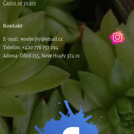
Často se ptáte
Kontakt
E-m
ail: woob
ojky@email.cz
Telefon: +420 776 757 294
Adresa: Údolí 155, Nove Hrady 374 01