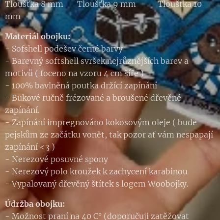
Tloušťka 8 mm Tloušťka 9 mm Tloušťka 10
mm
Materiál obojku:
- Sofshell podešev černé barvy
- Barevný softshell svršek nejrůznějších barev a
motivů ( foceno na vzoru 4 cm šíře )
- 100% bavlněná poutka držící zapínání
- Bukové ručně frézované a broušené dřevěné
zapínání.
- Zapínání impregnováno kokosovým oleje ( bude
pejskům ze začátku vonět, tak pozor ať vám nespapají
zapínání <3 )
- Nerezové posuvné spony
- Nerezový polo kroužek k zachycení karabinou
- Vypalovaný dřevěný štítek s logem Woobojky.
Údržba obojku:
- Možnost praní na 40 C° (doporučuji zatěžovat