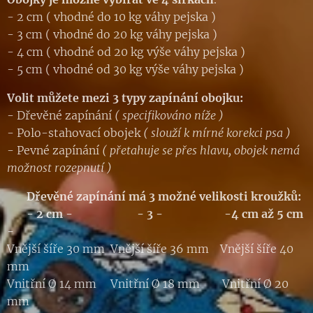
- 2 cm ( vhodné do 10 kg váhy pejska )
- 3 cm ( vhodné do 20 kg váhy pejska )
- 4 cm ( vhodné od 20 kg výše váhy pejska )
- 5 cm ( vhodné od 30 kg výše váhy pejska )
Volit můžete mezi 3 typy zapínání obojku:
- Dřevěné zapínání
( specifikováno níže )
- Polo-stahovací obojek
( slouží k mírné korekci psa )
- Pevné zapínání
( přetahuje se přes hlavu, obojek nemá
možnost rozepnutí )
Dřevěné zapínání má 3 možné velikosti kroužků:
- 2 cm - - 3 - -4 cm až 5 cm
-
Vnější šíře 30 mm Vnější šíře 36 mm Vnější šíře 40
mm
Vnitřní Ø 14 mm Vnitřní Ø 18 mm Vnitřní Ø 20
mm