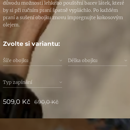
důvodu možnosti lehkého pouštění barev látek, které
by si při ručním praní špatně vypláchlo. Po každém
praní a sušení obojku znovu impregnujte kokosovým
olejem.
Zvolte si variantu:
Šíře obojku
Délka obojku
Typ zapínání
509,0
Kč
690,0
Kč