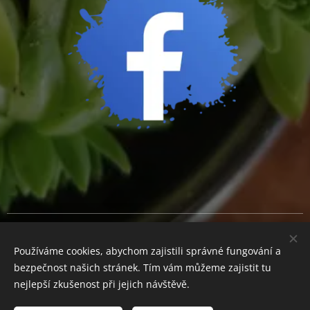
Cookies
Používáme cookies, abychom zajistili správné fungování a
Měna
bezpečnost našich stránek. Tím vám můžeme zajistit tu
CZK Kč
EUR €
nejlepší zkušenost při jejich návštěvě.