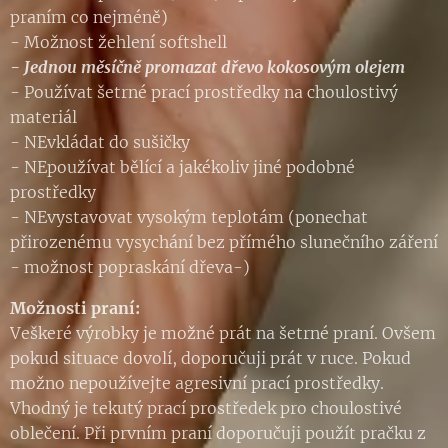
praním co nejméně)
- Možnost žehlení softshell
- Jednou měsíčně promazat dřevo kokosovým olejem
- Používat šetrné prací prostředky na choulostivý
materiál
- NEvkládat do sušičky
- NEpoužívat bělící a jakékoliv jiné podobné
prostředky
- NEvystavovat vysokým teplotám (ponechat
přirozenému vysychání bez přímého slunečního záření
- možnost popraskání dřeva-)
Možnosti praní:
Veškeré výrobky je možné prát na šetrné praní. Ovšem
pokud situace dovolí, doporučuji prát v ruce. Pokud
možno nepoužívejte agresivní prací prostředky.
Vhodný je tekutý prací prostředek pro choulostivé
oblečení. Při prvním praní doporučuji použít pračku z