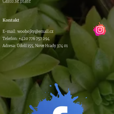
Často se ptáte
Kontakt
E-m
ail: woob
ojky@email.cz
Telefon: +420 776 757 294
Adresa: Údolí 155, Nove Hrady 374 01