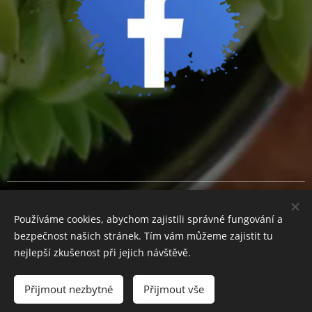
Cookies
Používáme cookies, abychom zajistili správné fungování a
Měna
bezpečnost našich stránek. Tím vám můžeme zajistit tu
CZK Kč
EUR €
nejlepší zkušenost při jejich návštěvě.
Přijmout nezbytné
Přijmout vše
Do košíku