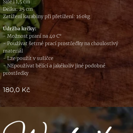
Šíře
:
1,5 cm
Délka: 25 cm
Zatížení karabiny při přetížení: 160kg
Údržba krčky:
- Možnost praní na 40 C°
- Používat šetrné prací prostředky na choulostivý
materiál
- Lze použít v sušičce
- NEpoužívat bělící a jakékoliv jiné podobné
prostředky
180,0
Kč