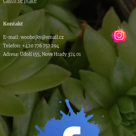
Často se ptáte
Kontakt
E-m
ail: woob
ojky@email.cz
Telefon: +420 776 757 294
Adresa: Údolí 155, Nove Hrady 374 01