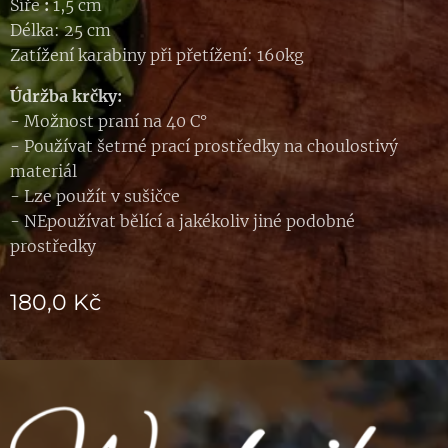
Šíře
:
1,5 cm
Délka: 25 cm
Zatížení karabiny při přetížení: 160kg
Údržba krčky:
- Možnost praní na 40 C°
- Používat šetrné prací prostředky na choulostivý
materiál
- Lze použít v sušičce
- NEpoužívat bělící a jakékoliv jiné podobné
prostředky
180,0
Kč