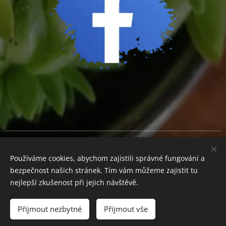
Cookies
Používáme cookies, abychom zajistili správné fungování a
Měna
bezpečnost našich stránek. Tím vám můžeme zajistit tu
CZK Kč
EUR €
nejlepší zkušenost při jejich návštěvě.
Přijmout nezbytné
Přijmout vše
Do košíku