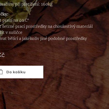
arabiny při přetížení: 160kg
čky:
 praní na 40 C°
t šetrné prací prostředky na choulostivý materiál
ít v sušičce
vat bělící a jakékoliv jiné podobné prostředky
Kč
Do košíku