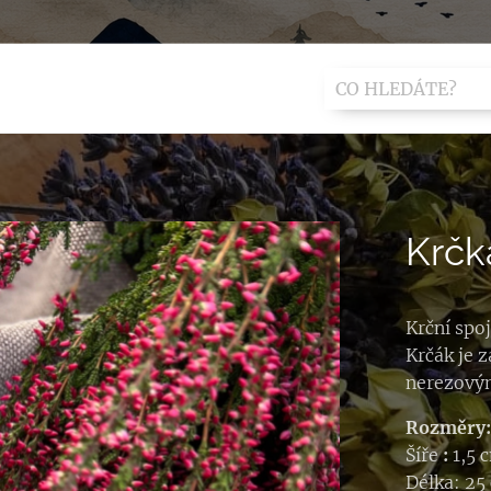
Krčk
Krční spoj
Krčák je
nerezový
Rozměry
Šíře
:
1,5 
Délka: 25