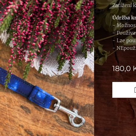
Zatížení k
Údržba kr
- Možnost
- Používa
- Lze použ
- NEpouží
180,0