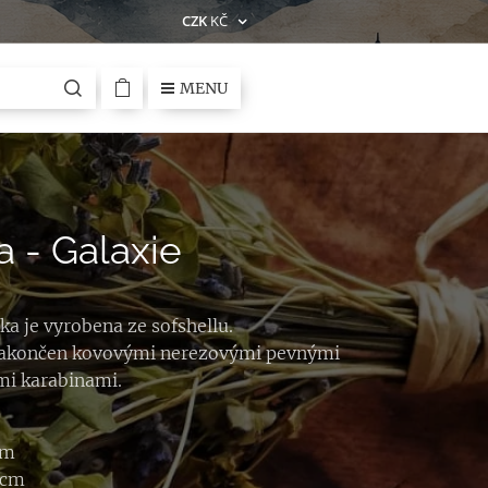
CZK
KČ
MENU
a - Galaxie
ka je vyrobena ze sofshellu.
 zakončen kovovými nerezovými pevnými
mi karabinami.
:
cm
 cm