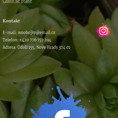
Často se ptáte
Kontakt
E-m
ail: woob
ojky@email.cz
Telefon: +420 776 757 294
Adresa: Údolí 155, Nove Hrady 374 01