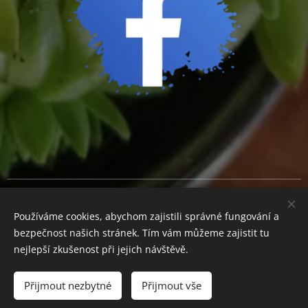
Cookies
Používáme cookies, abychom zajistili správné fungování a
Měna
bezpečnost našich stránek. Tím vám můžeme zajistit tu
CZK Kč
EUR €
nejlepší zkušenost při jejich návštěvě.
Přijmout nezbytné
Přijmout vše
Do košíku