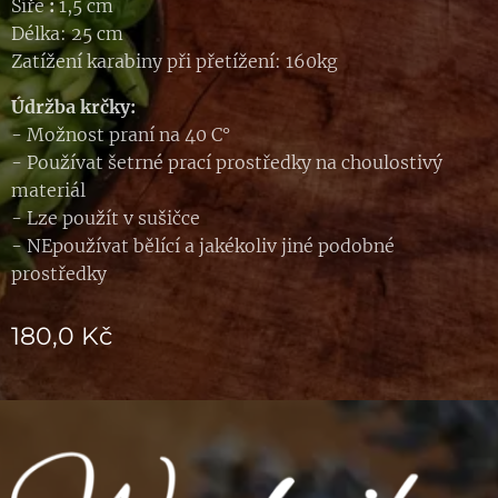
Šíře
:
1,5 cm
Délka: 25 cm
Zatížení karabiny při přetížení: 160kg
Údržba krčky:
- Možnost praní na 40 C°
- Používat šetrné prací prostředky na choulostivý
materiál
- Lze použít v sušičce
- NEpoužívat bělící a jakékoliv jiné podobné
prostředky
180,0
Kč