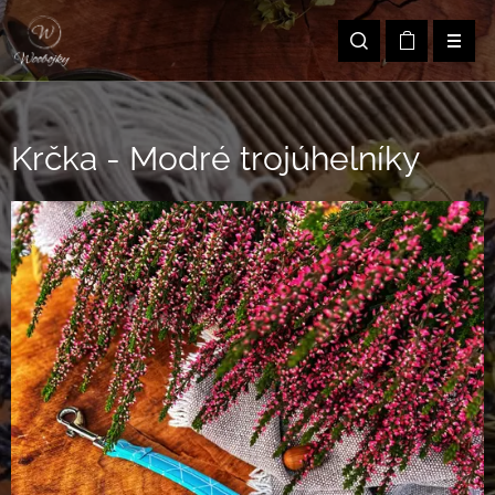
Krčka - Modré trojúhelníky