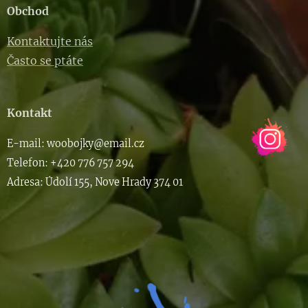
Obchod
Kontaktujte nás
Často se ptáte
Kontakt
E-m
ail: woob
ojky@email.cz
Telefon: +420 776 757 294
Adresa: Údolí 155, Nove Hrady 374 01