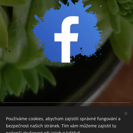
Cookies
Používáme cookies, abychom zajistili správné fungování a
Měna
bezpečnost našich stránek. Tím vám můžeme zajistit tu
CZK Kč
EUR €
nejlepší zkušenost při jejich návštěvě.