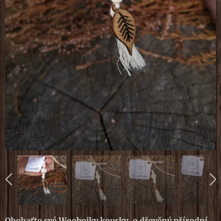
Obohaťte své Woobojky kousky, o dřevěný přírodní