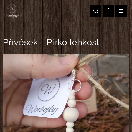
Přívěsek - Pírko lehkosti