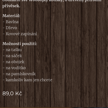
přívěsek.
Materiál:
- Bavlna
- Dřevo
- Kovové zapínání
Možnosti použití:
- na tašku
- na sáček
- na obojek
- na vodítko
- na pamlskovník
- kamkoliv kam jen chcete
89,0
Kč