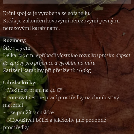
Krční spojka je vyrobena ze sofshellu.
Krčák je zakončen kovovými nerezovými pevnými
nerezovými karabinami.
Rozměry:
Šíře
:
1,5 cm
Délka: 25 cm.
v případě vlastního rozměru prosím dopsat
do zprávy pro příjemce a vyrobím na míru
Zatížení karabiny při přetížení: 160kg
Údržba krčky:
- Možnost praní na 40 C°
- Používat šetrné prací prostředky na choulostivý
materiál
- Lze použít v sušičce
- NEpoužívat bělící a jakékoliv jiné podobné
prostředky