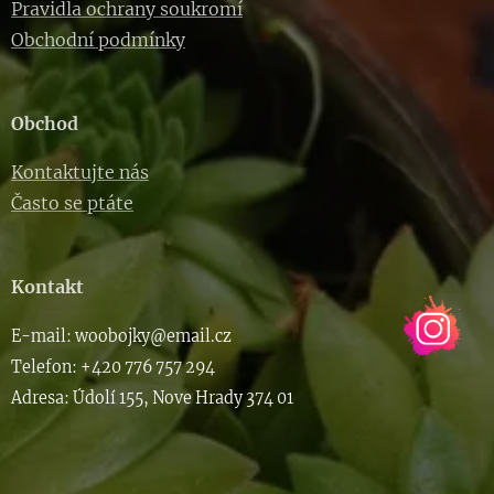
Pravidla ochrany soukromí
Obchodní podmínky
Obchod
Kontaktujte nás
Často se ptáte
Kontakt
E-m
ail: woob
ojky@email.cz
Telefon: +420 776 757 294
Adresa: Údolí 155, Nove Hrady 374 01