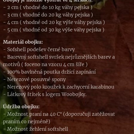
- 2 cm ( vhodné do 10 kg váhy pejska )
- 3 cm ( vhodné do 20 kg váhy pejska )
- 4 cm ( vhodné od 20 kg výše váhy pejska )
- 5 cm ( vhodné od 30 kg výše váhy pejska )
Materiál obojku:
- Sofshell podešev černé barvy
- Barevný softshell svršek nejrůznějších barev a
motivů ( foceno na vzoru 4 cm šíře )
- 100% bavlněná poutka držící zapínání
- Nerezové posuvné spony
- Nerezový polo kroužek k zachycení karabinou
- Látkový štítek s logem Woobojky.
Údržba obojku:
- Možnost praní na 40 C° (doporučuji zatěžovat
praním co nejméně)
- Možnost žehlení softshell