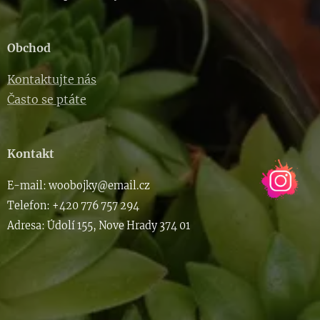
Obchod
Kontaktujte nás
Často se ptáte
Kontakt
E-m
ail: woob
ojky@email.cz
Telefon: +420 776 757 294
Adresa: Údolí 155, Nove Hrady 374 01