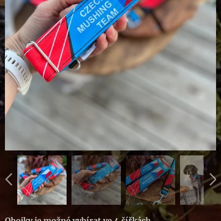
Obojky je možné vybírat ve 4 šířkách
.