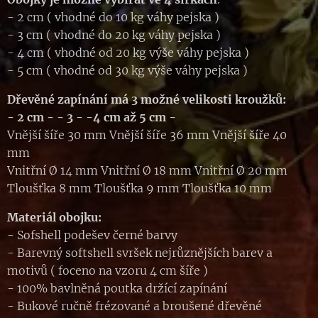
- 2 cm ( vhodné do 10 kg váhy pejska )
- 3 cm ( vhodné do 20 kg váhy pejska )
- 4 cm ( vhodné od 20 kg výše váhy pejska )
- 5 cm ( vhodné od 30 kg výše váhy pejska )
Dřevěné zapínání má 3 možné velikosti kroužků:
- 2 cm -
- 3 - -4 cm až
5 cm -
Vnější šíře 30 mm Vnější šíře 36 mm Vnější šíře 40
mm
Vnitřní Ø 14 mm Vnitřní Ø 18 mm Vnitřní Ø 20 mm
Tloušťka 8 mm Tloušťka 9 mm Tloušťka 10 mm
Materiál obojku:
- Sofshell podešev černé barvy
- Barevný softshell svršek nejrůznějších barev a
motivů ( foceno na vzoru 4 cm šíře )
- 100% bavlněná poutka držící zapínání
- Bukové ručně frézované a broušené dřevěné