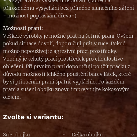
- NEvystavovat vysokým teplotám (ponechat
přirozenému vysychání bez přímého slunečního záření
- možnost popraskání dřeva-)
Možnosti praní:
Veškeré výrobky je možné prát na šetrné praní. Ovšem
pokud situace dovolí, doporučuji prát v ruce. Pokud
možno nepoužívejte agresivní prací prostředky.
Vhodný je tekutý prací prostředek pro choulostivé
oblečení. Při prvním praní doporučuji použít pračku z
důvodu možnosti lehkého pouštění barev látek, které
by si při ručním praní špatně vypláchlo. Po každém
praní a sušení obojku znovu impregnujte kokosovým
olejem.
Zvolte si variantu:
Šíře obojku
Délka obojku