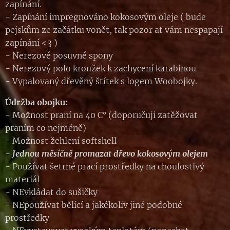
zapínání.
- Zapínání impregnováno kokosovým oleje ( bude
pejskům ze začátku vonět, tak pozor ať vám nespapají
zapínání <3 )
- Nerezové posuvné spony
- Nerezový polo kroužek k zachycení karabinou
- Vypalovaný dřevěný štítek s logem Woobojky.
Údržba obojku:
- Možnost praní na 40 C° (doporučuji zatěžovat
praním co nejméně)
- Možnost žehlení softshell
- Jednou měsíčně promazat dřevo kokosovým olejem
- Používat šetrné prací prostředky na choulostivý
materiál
- NEvkládat do sušičky
- NEpoužívat bělící a jakékoliv jiné podobné
prostředky