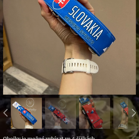
Obojky je možné vybírat ve 4 šířkách
.