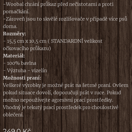
-
Woobal chrání průkaz před nečistotami a proti
pomačkání.
-
Zároveň jsou to skvělé rozlišovače v případě více psů
doma.
Rozměry:
- 15,5 cm x 10,5 cm ( STANDARDNÍ velikost
očkovacího průkazu)
M
ateriál:
- 100% bavlna
- Výztuha - vizelín
Možnosti praní:
Veškeré výrobky je možné prát na šetrné praní. Ovšem
pokud situace dovolí, doporučuji prát v ruce. Pokud
možno nepoužívejte agresivní prací prostředky.
Vhodný je tekutý prací prostředek pro choulostivé
oblečení.
249,0
Kč