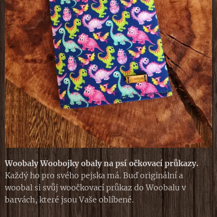
W
oobaly Woobojky obaly na psí očkovací průkazy.
Každý ho pro svého pejska má. Buď originální a
woobal si svůj woočkovací průkaz do Woobalu v
barvách, které jsou Vaše oblíbené.