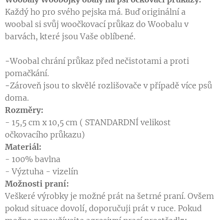
Každý ho pro svého pejska má. Buď originální a
woobal si svůj woočkovací průkaz do Woobalu v
barvách, které jsou Vaše oblíbené.
-
Woobal chrání průkaz před nečistotami a proti
pomačkání.
-
Zároveň jsou to skvělé rozlišovače v případě více psů
doma.
Rozměry:
- 15,5 cm x 10,5 cm ( STANDARDNÍ velikost
očkovacího průkazu)
M
ateriál:
- 100% bavlna
- Výztuha - vizelín
Možnosti praní:
Veškeré výrobky je možné prát na šetrné praní. Ovšem
pokud situace dovolí, doporučuji prát v ruce. Pokud