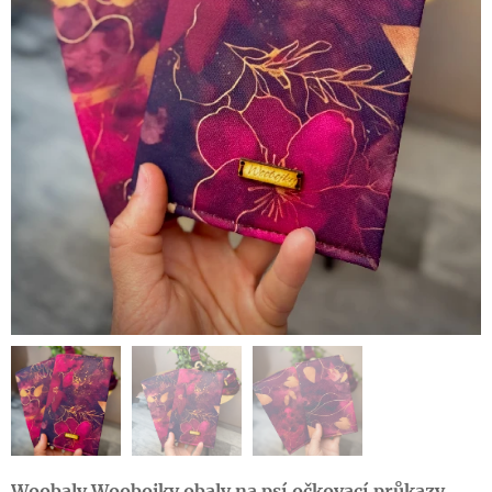
W
oobaly Woobojky obaly na psí očkovací průkazy.