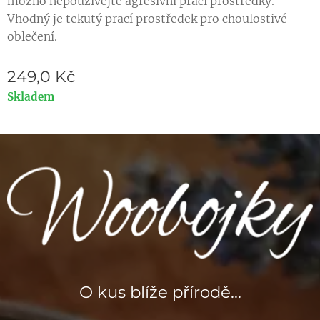
možno nepoužívejte agresivní prací prostředky.
Vhodný je tekutý prací prostředek pro choulostivé
oblečení.
249,0
Kč
Skladem
O kus blíže přírodě...