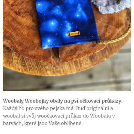
W
oobaly Woobojky obaly na psí očkovací průkazy.
Každý ho pro svého pejska má. Buď originální a
woobal si svůj woočkovací průkaz do Woobalu v
barvách, které jsou Vaše oblíbené.