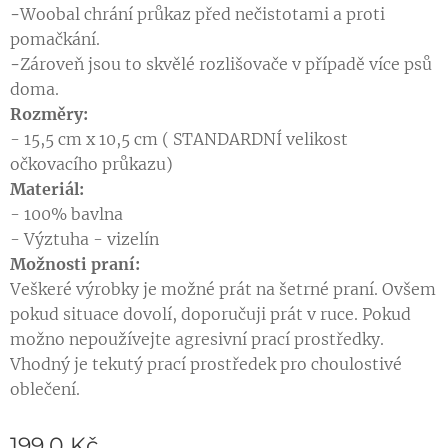
-
Woobal chrání průkaz před nečistotami a proti
pomačkání.
-
Zároveň jsou to skvělé rozlišovače v případě více psů
doma.
Rozměry:
- 15,5 cm x 10,5 cm ( STANDARDNÍ velikost
očkovacího průkazu)
M
ateriál:
- 100% bavlna
- Výztuha - vizelín
Možnosti praní:
Veškeré výrobky je možné prát na šetrné praní. Ovšem
pokud situace dovolí, doporučuji prát v ruce. Pokud
možno nepoužívejte agresivní prací prostředky.
Vhodný je tekutý prací prostředek pro choulostivé
oblečení.
199,0
Kč