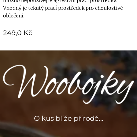
možno nepoužívejte agresivní prací prostředky.
Vhodný je tekutý prací prostředek pro choulostivé
oblečení.
249,0
Kč
O kus blíže přírodě...