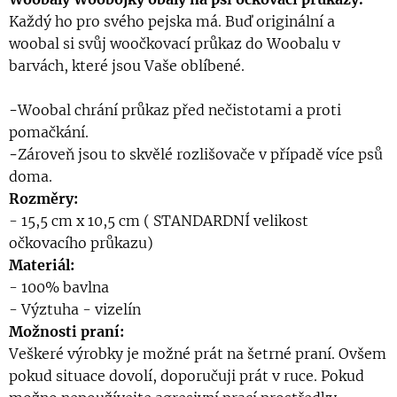
Každý ho pro svého pejska má. Buď originální a
woobal si svůj woočkovací průkaz do Woobalu v
barvách, které jsou Vaše oblíbené.
-
Woobal chrání průkaz před nečistotami a proti
pomačkání.
-
Zároveň jsou to skvělé rozlišovače v případě více psů
doma.
Rozměry:
- 15,5 cm x 10,5 cm ( STANDARDNÍ velikost
očkovacího průkazu)
M
ateriál:
- 100% bavlna
- Výztuha - vizelín
Možnosti praní:
Veškeré výrobky je možné prát na šetrné praní. Ovšem
pokud situace dovolí, doporučuji prát v ruce. Pokud