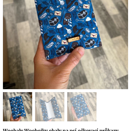
W
oobaly Woobojky obaly na psí očkovací průkazy.