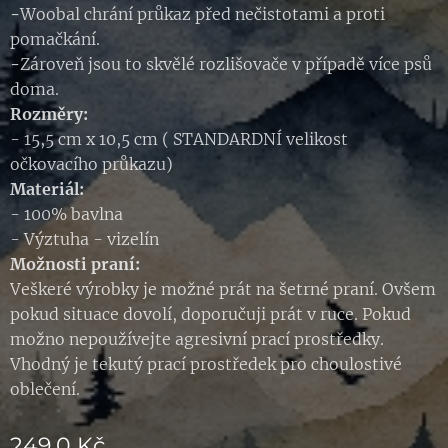
-
Woobal chrání průkaz před nečistotami a proti
pomačkání.
-
Zároveň jsou to skvělé rozlišovače v případě více psů
doma.
Rozměry:
- 15,5 cm x 10,5 cm ( STANDARDNÍ velikost
očkovacího průkazu)
M
ateriál:
- 100% bavlna
- Výztuha - vizelín
Možnosti praní:
Veškeré výrobky je možné prát na šetrné praní. Ovšem
pokud situace dovolí, doporučuji prát v ruce. Pokud
možno nepoužívejte agresivní prací prostředky.
Vhodný je tekutý prací prostředek pro choulostivé
oblečení.
249,0
Kč