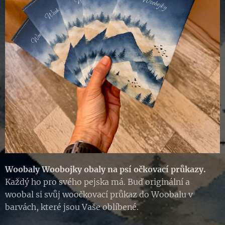
W
oobaly Woobojky obaly na psí očkovací průkazy.
Každý ho pro svého pejska má. Buď originální a
woobal si svůj woočkovací průkaz do Woobalu v
barvách, které jsou Vaše oblíbené.