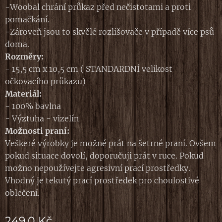
-
Woobal chrání průkaz před nečistotami a proti
pomačkání.
-
Zároveň jsou to skvělé rozlišovače v případě více psů
doma.
Rozměry:
- 15,5 cm x 10,5 cm ( STANDARDNÍ velikost
očkovacího průkazu)
M
ateriál:
- 100% bavlna
- Výztuha - vizelín
Možnosti praní:
Veškeré výrobky je možné prát na šetrné praní. Ovšem
pokud situace dovolí, doporučuji prát v ruce. Pokud
možno nepoužívejte agresivní prací prostředky.
Vhodný je tekutý prací prostředek pro choulostivé
oblečení.
249,0
Kč