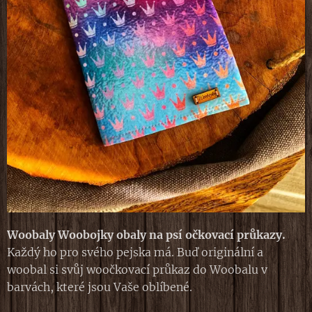
W
oobaly Woobojky obaly na psí očkovací průkazy.
Každý ho pro svého pejska má. Buď originální a
woobal si svůj woočkovací průkaz do Woobalu v
barvách, které jsou Vaše oblíbené.