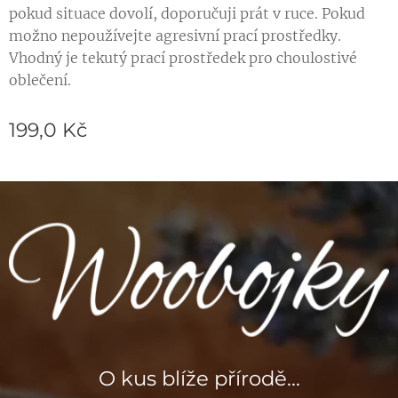
pokud situace dovolí, doporučuji prát v ruce. Pokud
možno nepoužívejte agresivní prací prostředky.
Vhodný je tekutý prací prostředek pro choulostivé
oblečení.
199,0
Kč
O kus blíže přírodě...