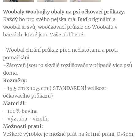
W
oobaly Woobojky obaly na psí očkovací průkazy.
Každý ho pro svého pejska má. Buď originální a
woobal si svůj woočkovací průkaz do Woobalu v
barvách, které jsou Vaše oblíbené.
-
Woobal chrání průkaz před nečistotami a proti
pomačkání.
-
Zároveň jsou to skvělé rozlišovače v případě více psů
doma.
Rozměry:
- 15,5 cm x 10,5 cm ( STANDARDNÍ velikost
očkovacího průkazu)
M
ateriál:
- 100% bavlna
- Výztuha - vizelín
Možnosti praní:
Veškeré výrobky je možné prát na šetrné praní. Ovšem