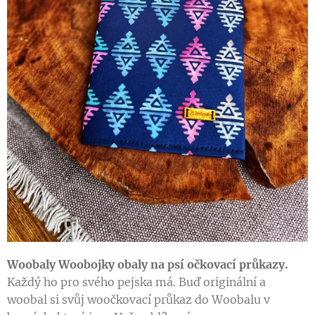
W
oobaly Woobojky obaly na psí očkovací průkazy.
Každý ho pro svého pejska má. Buď originální a
woobal si svůj woočkovací průkaz do Woobalu v