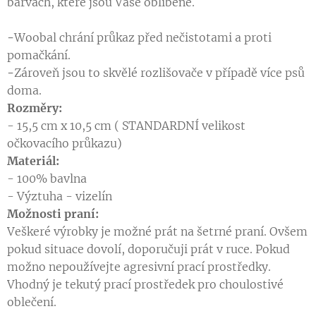
barvách, které jsou Vaše oblíbené.
-
Woobal chrání průkaz před nečistotami a proti
pomačkání.
-
Zároveň jsou to skvělé rozlišovače v případě více psů
doma.
Rozměry:
- 15,5 cm x 10,5 cm ( STANDARDNÍ velikost
očkovacího průkazu)
M
ateriál:
- 100% bavlna
- Výztuha - vizelín
Možnosti praní:
Veškeré výrobky je možné prát na šetrné praní. Ovšem
pokud situace dovolí, doporučuji prát v ruce. Pokud
možno nepoužívejte agresivní prací prostředky.
Vhodný je tekutý prací prostředek pro choulostivé
oblečení.