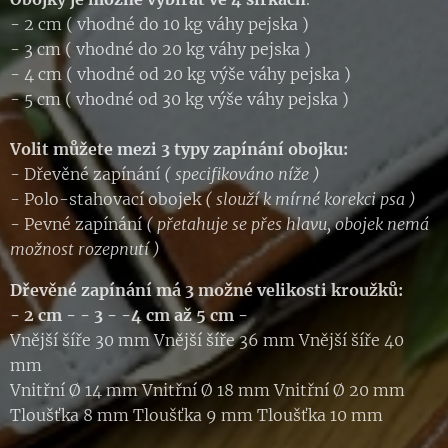
- 2 cm ( vhodné do 10 kg váhy pejska )
- 3 cm ( vhodné do 20 kg váhy pejska )
- 4 cm ( vhodné od 20 kg výše váhy pejska )
- 5 cm ( vhodné od 30 kg výše váhy pejska )
Volit můžete mezi 3 typy zapínání obojku:
- Dřevěné zapínání
( specifikováno níže )
- Polo-stahovací obojek
( slouží k mírné korekci psa )
- Pevné zapínání
( přetahuje se přes hlavu, obojek nemá
možnost rozepnutí )
Dřevěné zapínání má 3 možné velikosti kroužků:
- 2 cm -
- 3 - -4 cm až
5 cm -
Vnější šíře 30 mm Vnější šíře 36 mm Vnější šíře 40
mm
Vnitřní Ø 14 mm Vnitřní Ø 18 mm Vnitřní Ø 20 mm
Tloušťka 8 mm Tloušťka 9 mm Tloušťka 10 mm