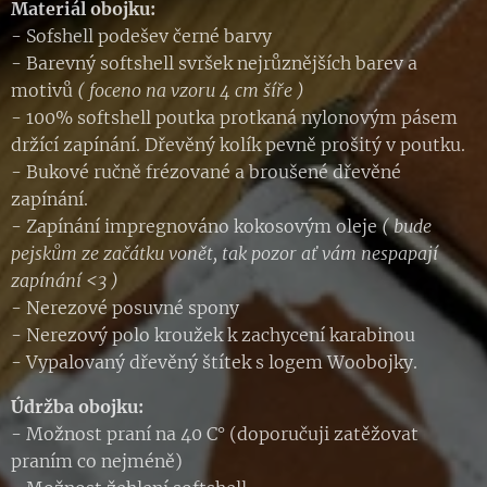
Materiál obojku:
- Sofshell podešev černé barvy
- Barevný softshell svršek nejrůznějších barev a
motivů
( foceno na vzoru 4 cm šíře )
- 100% softshell poutka protkaná nylonovým pásem
držící zapínání. Dřevěný kolík pevně prošitý v poutku.
- Bukové ručně frézované a broušené dřevěné
zapínání.
- Zapínání impregnováno kokosovým oleje
( bude
pejskům ze začátku vonět, tak pozor ať vám nespapají
zapínání <3 )
- Nerezové posuvné spony
- Nerezový polo kroužek k zachycení karabinou
- Vypalovaný dřevěný štítek s logem Woobojky.
Údržba obojku:
- Možnost praní na 40 C° (doporučuji zatěžovat
praním co nejméně)