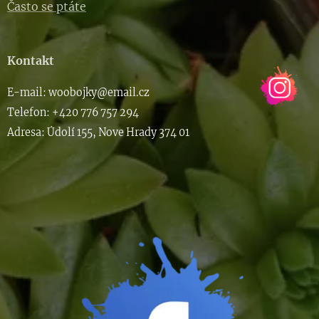
Často se ptáte
Kontakt
E-m
ail: woob
ojky@email.cz
Telefon: +420 776 757 294
Adresa: Údolí 155, Nove Hrady 374 01