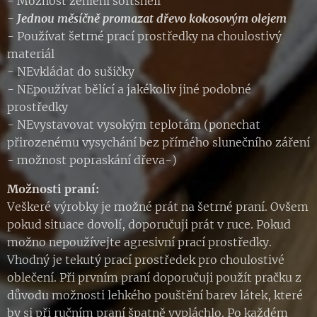
- Možnost žehlení softshell
- Jednou měsíčně promazat dřevo kokosovým olejem
- Používat šetrné prací prostředky na choulostivý
materiál
- NEvkládat do sušičky
- NEpoužívat bělící a jakékoliv jiné podobné
prostředky
- NEvystavovat vysokým teplotám (ponechat
přirozenému vysychání bez přímého slunečního záření
- možnost popraskání dřeva-)
Možnosti praní:
Veškeré výrobky je možné prát na šetrné praní. Ovšem
pokud situace dovolí, doporučuji prát v ruce. Pokud
možno nepoužívejte agresivní prací prostředky.
Vhodný je tekutý prací prostředek pro choulostivé
oblečení. Při prvním praní doporučuji použít pračku z
důvodu možnosti lehkého pouštění barev látek, které
by si při ručním praní špatně vypláchlo. Po každém