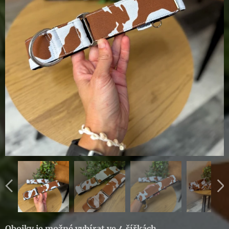
Obojky je možné vybírat ve 4 šířkách
.