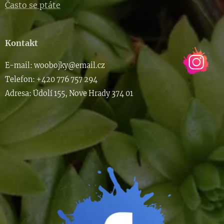
Často se ptáte
Kontakt
E-m
ail: woob
ojky@email.cz
Telefon: +420 776 757 294
Adresa: Údolí 155, Nove Hrady 374 01