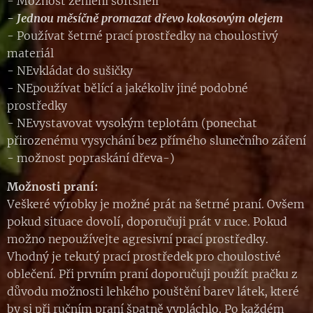
- Možnost žehlení softshell
- Jednou měsíčně promazat dřevo kokosovým olejem
- Používat šetrné prací prostředky na choulostivý
materiál
- NEvkládat do sušičky
- NEpoužívat bělící a jakékoliv jiné podobné
prostředky
- NEvystavovat vysokým teplotám (ponechat
přirozenému vysychání bez přímého slunečního záření
- možnost popraskání dřeva-)
Možnosti praní:
Veškeré výrobky je možné prát na šetrné praní. Ovšem
pokud situace dovolí, doporučuji prát v ruce. Pokud
možno nepoužívejte agresivní prací prostředky.
Vhodný je tekutý prací prostředek pro choulostivé
oblečení. Při prvním praní doporučuji použít pračku z
důvodu možnosti lehkého pouštění barev látek, které
by si při ručním praní špatně vypláchlo. Po každém