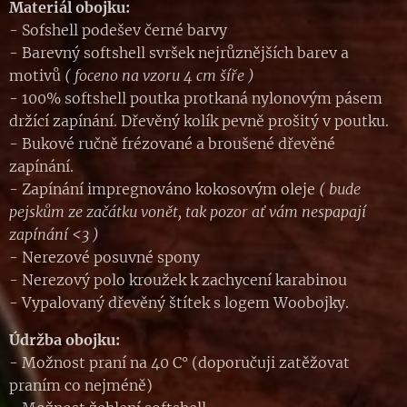
Materiál obojku:
- Sofshell podešev černé barvy
- Barevný softshell svršek nejrůznějších barev a
motivů
( foceno na vzoru 4 cm šíře )
- 100% softshell poutka protkaná nylonovým pásem
držící zapínání. Dřevěný kolík pevně prošitý v poutku.
- Bukové ručně frézované a broušené dřevěné
zapínání.
- Zapínání impregnováno kokosovým oleje
( bude
pejskům ze začátku vonět, tak pozor ať vám nespapají
zapínání <3 )
- Nerezové posuvné spony
- Nerezový polo kroužek k zachycení karabinou
- Vypalovaný dřevěný štítek s logem Woobojky.
Údržba obojku:
- Možnost praní na 40 C° (doporučuji zatěžovat
praním co nejméně)