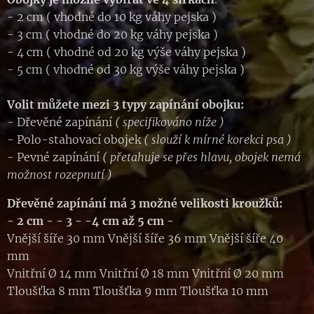
- 2 cm ( vhodné do 10 kg váhy pejska )
- 3 cm ( vhodné do 20 kg váhy pejska )
- 4 cm ( vhodné od 20 kg výše váhy pejska )
- 5 cm ( vhodné od 30 kg výše váhy pejska )
Volit můžete mezi 3 typy zapínání obojku:
- Dřevěné zapínání
( specifikováno níže )
- Polo-stahovací obojek
( slouží k mírné korekci psa )
- Pevné zapínání
( přetahuje se přes hlavu, obojek nemá
možnost rozepnutí )
Dřevěné zapínání má 3 možné velikosti kroužků:
- 2 cm -
- 3 - -4 cm až
5 cm -
Vnější šíře 30 mm Vnější šíře 36 mm Vnější šíře 40
mm
Vnitřní Ø 14 mm Vnitřní Ø 18 mm Vnitřní Ø 20 mm
Tloušťka 8 mm Tloušťka 9 mm Tloušťka 10 mm