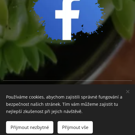
Cookies
Používáme cookies, abychom zajistili správné fungování a
Měna
bezpečnost našich stránek. Tím vám můžeme zajistit tu
CZK Kč
EUR €
nejlepší zkušenost při jejich návštěvě.
Přijmout nezbytné
Přijmout vše
Do košíku