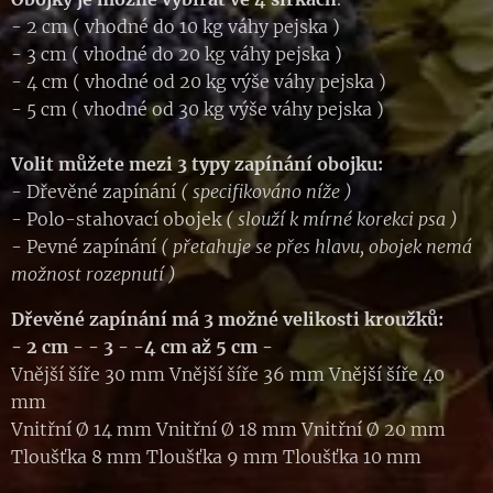
- 2 cm ( vhodné do 10 kg váhy pejska )
- 3 cm ( vhodné do 20 kg váhy pejska )
- 4 cm ( vhodné od 20 kg výše váhy pejska )
- 5 cm ( vhodné od 30 kg výše váhy pejska )
Volit můžete mezi 3 typy zapínání obojku:
- Dřevěné zapínání
( specifikováno níže )
- Polo-stahovací obojek
( slouží k mírné korekci psa )
- Pevné zapínání
( přetahuje se přes hlavu, obojek nemá
možnost rozepnutí )
Dřevěné zapínání má 3 možné velikosti kroužků:
- 2 cm -
- 3 - -4 cm až
5 cm -
Vnější šíře 30 mm Vnější šíře 36 mm Vnější šíře 40
mm
Vnitřní Ø 14 mm Vnitřní Ø 18 mm Vnitřní Ø 20 mm
Tloušťka 8 mm Tloušťka 9 mm Tloušťka 10 mm