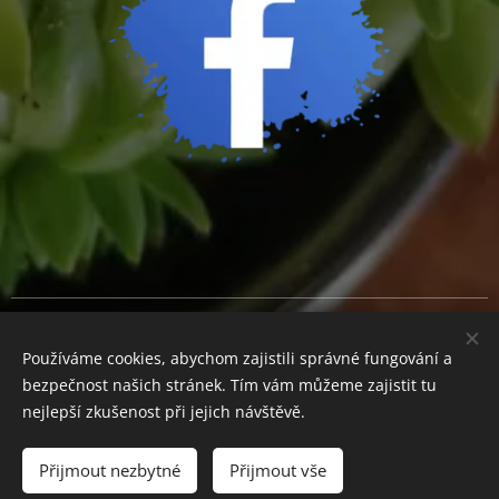
Cookies
Používáme cookies, abychom zajistili správné fungování a
Měna
bezpečnost našich stránek. Tím vám můžeme zajistit tu
CZK Kč
EUR €
nejlepší zkušenost při jejich návštěvě.
Přijmout nezbytné
Přijmout vše
Do košíku