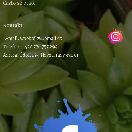
Často se ptáte
Kontakt
E-m
ail: woob
ojky@email.cz
Telefon: +420 776 757 294
Adresa: Údolí 155, Nove Hrady 374 01