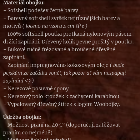
Materiál obojku:
- Sofshell podešev černé barvy
- Barevný softshell svršek nejrůznějších barev a
motivů
( foceno na vzoru 4 cm šíře )
- 100% softshell poutka protkaná nylonovým pásem
držící zapínání. Dřevěný kolík pevně prošitý v poutku.
- Bukové ručně frézované a broušené dřevěné
zapínání.
- Zapínání impregnováno kokosovým oleje
( bude
pejskům ze začátku vonět, tak pozor ať vám nespapají
zapínání <3 )
- Nerezové posuvné spony
- Nerezový polo kroužek k zachycení karabinou
- Vypalovaný dřevěný štítek s logem Woobojky.
Údržba obojku:
- Možnost praní na 40 C° (doporučuji zatěžovat
praním co nejméně)