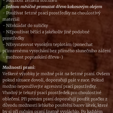
- Možnost žehlení softshell
- Jednou měsíčně promazat dřevo kokosovým olejem
- Používat šetrné prací prostředky na choulostivý
materiál
- NEvkládat do sušičky
- NEpoužívat bělící a jakékoliv jiné podobné
prostředky
- NEvystavovat vysokým teplotám (ponechat
přirozenému vysychání bez přímého slunečního záření
- možnost popraskání dřeva-)
Možnosti praní:
Veškeré výrobky je možné prát na šetrné praní. Ovšem
pokud situace dovolí, doporučuji prát v ruce. Pokud
možno nepoužívejte agresivní prací prostředky.
Vhodný je tekutý prací prostředek pro choulostivé
oblečení. Při prvním praní doporučuji použít pračku z
důvodu možnosti lehkého pouštění barev látek, které
by si při ručním praní špatně vypláchlo. Po každém