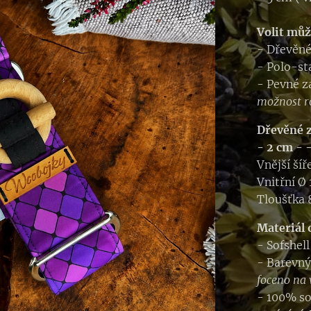
Volit můž
- Dřevěné
- Polo-st
- Pevné z
možnost r
Dřevěné z
- 2 cm -
Vnější ší
Vnitřní Ø
Tloušťka
Materiál 
- Sofshel
- Barevný
foceno na 
- 100% so