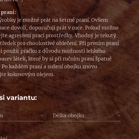
 praní:
ýrobky je možné prát na šetrné praní. Ovšem
uace dovolí, doporučuji prát v ruce. Pokud možno
jte agresivní prací prostředky. Vhodný je tekutý
středek pro choulostivé oblečení. Při prvním praní
i použít pračku z důvodu možnosti lehkého
arev látek, které by si při ručním praní špatně
. Po každém praní a sušení obojku znovu
jte kokosovým olejem.
si variantu:
ku
Délka obojku
ání