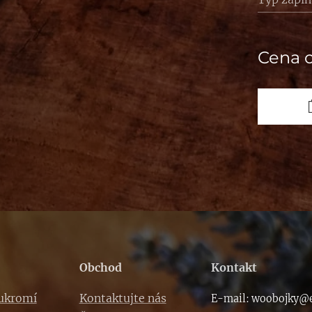
Cena 
Obchod
Kontakt
oukromí
Kontaktujte nás
E-m
ail: woob
ojky@e