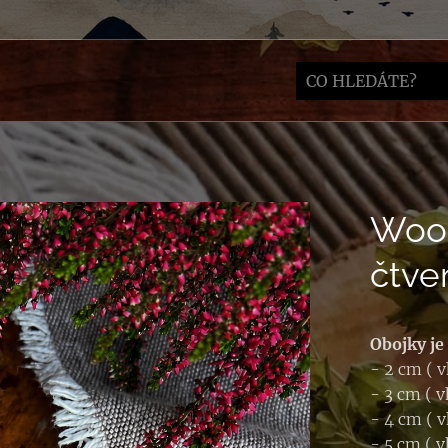
Woob
čtve
Obojky je
- 2 cm ( 
- 3 cm ( 
- 4 cm ( 
- 5 cm ( 