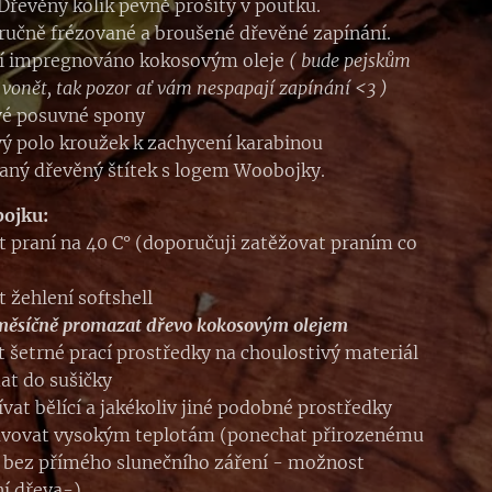
 Dřevěný kolík pevně prošitý v poutku.
ručně frézované a broušené dřevěné zapínání.
ní impregnováno kokosovým oleje
( bude pejskům
 vonět, tak pozor ať vám nespapají zapínání <3 )
vé posuvné spony
ý polo kroužek k zachycení karabinou
aný dřevěný štítek s logem Woobojky.
bojku:
 praní na 40 C° (doporučuji zatěžovat praním co
 žehlení softshell
měsíčně promazat dřevo kokosovým olejem
t šetrné prací prostředky na choulostivý materiál
at do sušičky
vat bělící a jakékoliv jiné podobné prostředky
avovat vysokým teplotám (ponechat přirozenému
 bez přímého slunečního záření - možnost
í dřeva-)