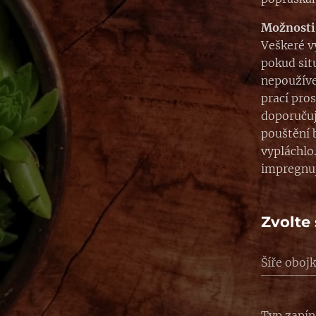
Možnosti
Veškeré v
pokud sit
nepoužíve
prací pro
doporučuj
pouštění b
vypláchlo
impregnu
Zvolte 
Šíře oboj
Typ zapín