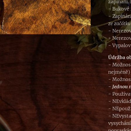
zapínání.
- Bukové 
- Zapíná
ze začátku
- Nerezo
- Nerezov
- Vypalov
Údržba o
- Možnost
nejméně)
- Možnost
- Jednou 
- Používa
- NEvklád
- NEpouží
- NEvyst
vysychání
popraskán