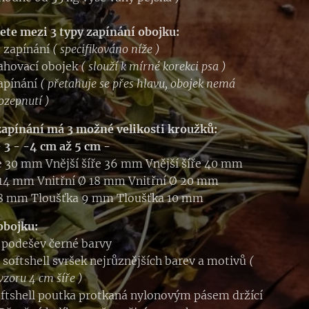
ete mezi 3 typy zapínání obojku:
 zapínání
( specifikováno níže )
ahovací obojek
( slouží k mírné korekci psa )
apínání
( přetahuje se přes hlavu, obojek nemá
ozepnutí )
apínání má 3 možné velikosti kroužků:
- 3 - -4 cm až
5 cm -
ře 30 mm Vnější šíře 36 mm Vnější šíře 40 mm
 14 mm Vnitřní Ø 18 mm Vnitřní Ø 20 mm
 8 mm Tloušťka 9 mm Tloušťka 10 mm
obojku:
l podešev černé barvy
 softshell svršek nejrůznějších barev a motivů
(
vzoru 4 cm šíře )
ftshell poutka protkaná nylonovým pásem držící