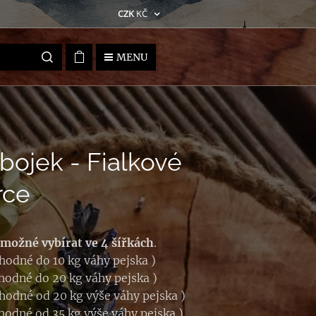
CZK
KČ
MENU
ojek - Fialkové
rce
 možné vybírat ve 4 šířkách
.
vhodné do 10 kg váhy pejska )
vhodné do 20 kg váhy pejska )
vhodné od 20 kg výše váhy pejska )
vhodné od 35 kg výše váhy pejska )