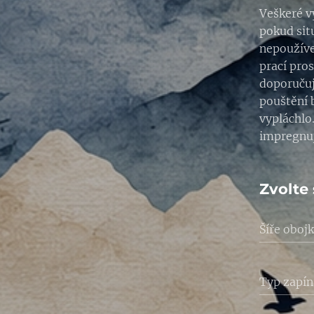
Veškeré v
pokud sit
nepoužíve
prací pro
doporučuj
pouštění b
vypláchlo
impregnu
Zvolte 
Šíře oboj
Typ zapín