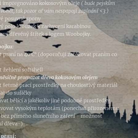
ní impregnováno kokosovým oleje
( bude pejskům
 vonět, tak pozor ať vám nespapají zapínání <3 )
vé posuvné spony
ý polo kroužek k zachycení karabinou
aný dřevěný štítek s logem Woobojky.
bojku:
 praní na 40 C° (doporučuji zatěžovat praním co
 žehlení softshell
měsíčně promazat dřevo kokosovým olejem
t šetrné prací prostředky na choulostivý materiál
at do sušičky
vat bělící a jakékoliv jiné podobné prostředky
avovat vysokým teplotám (ponechat přirozenému
 bez přímého slunečního záření - možnost
í dřeva-)
 praní: