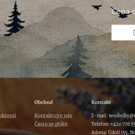
Cena 
Obchod
Kontakt
oukromí
Kontaktujte nás
E-m
ail: woob
ojky@e
y
Často se ptáte
Telefon: +420 776 7
Adresa: Údolí 155, N