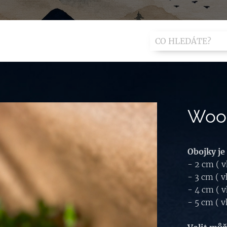
Woob
Obojky je
- 2 cm ( 
- 3 cm ( 
- 4 cm ( 
- 5 cm ( 