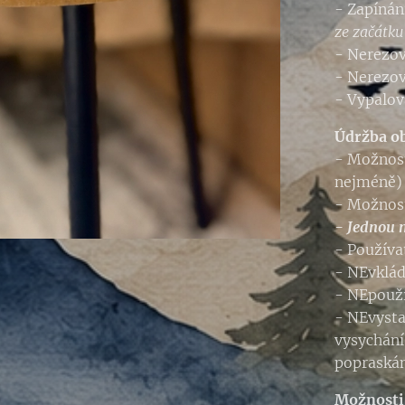
- Zapíná
ze začátku
- Nerezo
- Nerezov
- Vypalov
Údržba o
- Možnost
nejméně)
- Možnost
- Jednou 
- Používa
- NEvklád
- NEpouží
- NEvyst
vysychání
popraskán
Možnosti