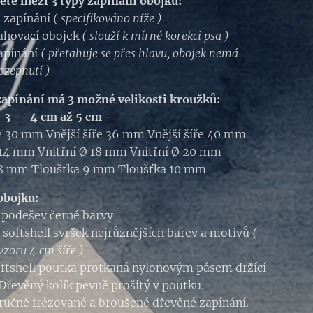
ete mezi 3 typy zapínání obojku:
 zapínání
( specifikováno níže )
ahovací obojek
( slouží k mírné korekci psa )
apínání
( přetahuje se přes hlavu, obojek nemá
ozepnutí )
apínání má 3 možné velikosti kroužků:
- 3 - -4 cm až
5 cm -
ře 30 mm Vnější šíře 36 mm Vnější šíře 40 mm
 14 mm Vnitřní Ø 18 mm Vnitřní Ø 20 mm
 8 mm Tloušťka 9 mm Tloušťka 10 mm
obojku:
l podešev černé barvy
 softshell svršek nejrůznějších barev a motivů
(
vzoru 4 cm šíře )
ftshell poutka protkaná nylonovým pásem držící
 Dřevěný kolík pevně prošitý v poutku.
ručně frézované a broušené dřevěné zapínání.