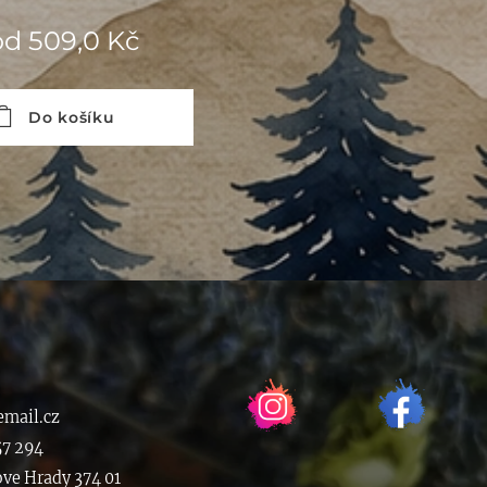
od
509,0
Kč
Do košíku
mail.cz
57 294
ove Hrady 374 01