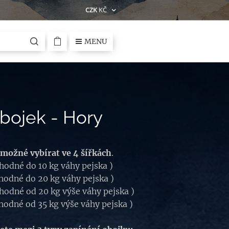
CZK
KČ
MENU
ojek - Hory
 možné vybírat ve 4 šířkách
.
vhodné do 10 kg váhy pejska )
vhodné do 20 kg váhy pejska )
vhodné od 20 kg výše váhy pejska )
vhodné od 35 kg výše váhy pejska )