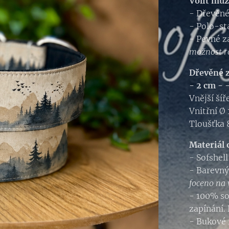
Volit můž
- Dřevěné
- Polo-st
- Pevné z
možnost r
Dřevěné z
- 2 cm -
Vnější ší
Vnitřní Ø
Tloušťka
Materiál 
- Sofshel
- Barevný
foceno na 
- 100% so
zapínání.
- Bukové 