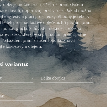
ýrobky je možné prát na šetrné praní. Ovšem
uace dovolí, doporučuji prát v ruce. Pokud možno
jte agresivní prací prostředky. Vhodný je tekutý
středek pro choulostivé oblečení. Při prvním praní
i použít pračku z důvodu možnosti lehkého
arev látek, které by si při ručním praní špatně
. Po každém praní a sušení obojku znovu
jte kokosovým olejem.
si variantu:
ku
Délka obojku
ání