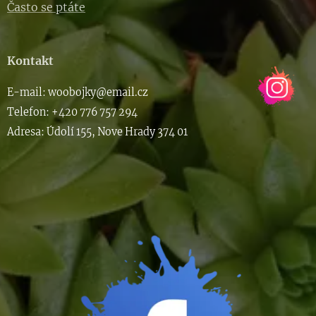
Často se ptáte
Kontakt
E-m
ail: woob
ojky@email.cz
Telefon: +420 776 757 294
Adresa: Údolí 155, Nove Hrady 374 01