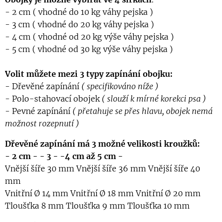
- 2 cm ( vhodné do 10 kg váhy pejska )
- 3 cm ( vhodné do 20 kg váhy pejska )
- 4 cm ( vhodné od 20 kg výše váhy pejska )
- 5 cm ( vhodné od 30 kg výše váhy pejska )
Volit můžete mezi 3 typy zapínání obojku:
- Dřevěné zapínání
( specifikováno níže )
- Polo-stahovací obojek
( slouží k mírné korekci psa )
- Pevné zapínání
( přetahuje se přes hlavu, obojek nemá
možnost rozepnutí )
Dřevěné zapínání má 3 možné velikosti kroužků:
- 2 cm -
- 3 - -4 cm až
5 cm -
Vnější šíře 30 mm Vnější šíře 36 mm Vnější šíře 40
mm
Vnitřní Ø 14 mm Vnitřní Ø 18 mm Vnitřní Ø 20 mm
Tloušťka 8 mm Tloušťka 9 mm Tloušťka 10 mm