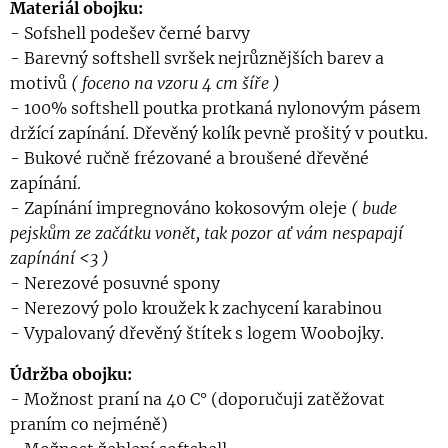
Materiál obojku:
- Sofshell podešev černé barvy
- Barevný softshell svršek nejrůznějších barev a
motivů
( foceno na vzoru 4 cm šíře )
- 100% softshell poutka protkaná nylonovým pásem
držící zapínání. Dřevěný kolík pevně prošitý v poutku.
- Bukové ručně frézované a broušené dřevěné
zapínání.
- Zapínání impregnováno kokosovým oleje
( bude
pejskům ze začátku vonět, tak pozor ať vám nespapají
zapínání <3 )
- Nerezové posuvné spony
- Nerezový polo kroužek k zachycení karabinou
- Vypalovaný dřevěný štítek s logem Woobojky.
Údržba obojku:
- Možnost praní na 40 C° (doporučuji zatěžovat
praním co nejméně)