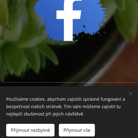
Cookies
Používáme cookies, abychom zajistili správné fungování a
Měna
bezpečnost našich stránek. Tím vám můžeme zajistit tu
CZK Kč
EUR €
nejlepší zkušenost při jejich návštěvě.
Přijmout nezbytné
Přijmout vše
Do košíku