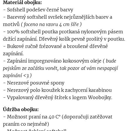
Materiál obojku:
- Sofshell podešev černé barvy
- Barevný softshell svršek nejrůznějších barev a
motivů
( foceno na vzoru 4 cm šíře )
- 100% softshell poutka protkaná nylonovým pásem
držící zapínání. Dřevěný kolík pevně prošitý v poutku.
- Bukové ručně frézované a broušené dřevěné
zapínání.
- Zapínání impregnováno kokosovým oleje
( bude
pejskům ze začátku vonět, tak pozor ať vám nespapají
zapínání <3 )
- Nerezové posuvné spony
- Nerezový polo kroužek k zachycení karabinou
- Vypalovaný dřevěný štítek s logem Woobojky.
Údržba obojku:
- Možnost praní na 40 C° (doporučuji zatěžovat
praním co nejméně)