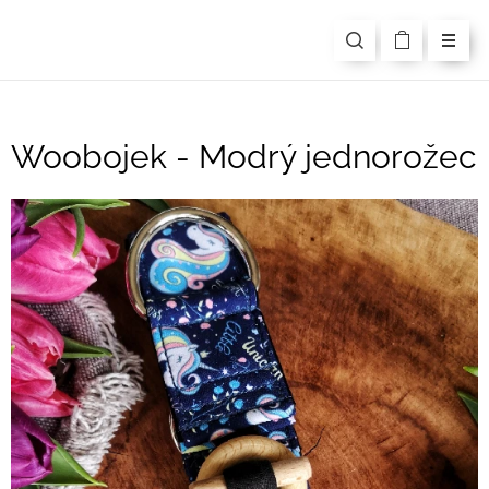
Woobojek - Modrý jednorožec