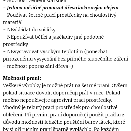
- Možnost žehlení softshell
- Jednou měsíčně promazat dřevo kokosovým olejem
- Používat šetrné prací prostředky na choulostivý
materiál
- NEvkládat do sušičky
- NEpoužívat bělící a jakékoliv jiné podobné
prostředky
- NEvystavovat vysokým teplotám (ponechat
přirozenému vysychání bez přímého slunečního záření
- možnost popraskání dřeva-)
Možnosti praní:
Veškeré výrobky je možné prát na šetrné praní. Ovšem
pokud situace dovolí, doporučuji prát v ruce. Pokud
možno nepoužívejte agresivní prací prostředky.
Vhodný je tekutý prací prostředek pro choulostivé
oblečení. Při prvním praní doporučuji použít pračku z
důvodu možnosti lehkého pouštění barev látek, které
by si při ručním praní špatně vypláchlo. Po každém