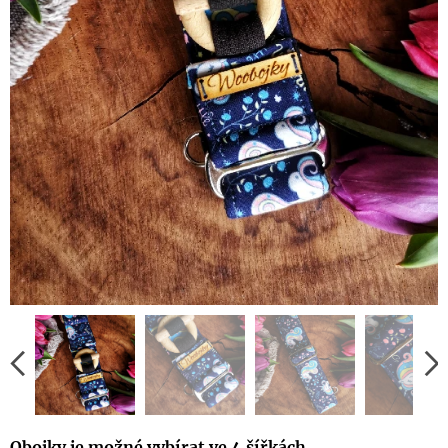
Obojky je možné vybírat ve 4 šířkách
.