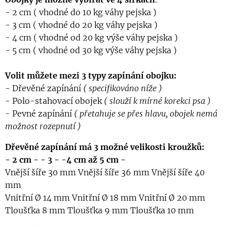
- 2 cm ( vhodné do 10 kg váhy pejska )
- 3 cm ( vhodné do 20 kg váhy pejska )
- 4 cm ( vhodné od 20 kg výše váhy pejska )
- 5 cm ( vhodné od 30 kg výše váhy pejska )
Volit můžete mezi 3 typy zapínání obojku:
- Dřevěné zapínání
( specifikováno níže )
- Polo-stahovací obojek
( slouží k mírné korekci psa )
- Pevné zapínání
( přetahuje se přes hlavu, obojek nemá
možnost rozepnutí )
Dřevěné zapínání má 3 možné velikosti kroužků:
- 2 cm -
- 3 - -4 cm až
5 cm -
Vnější šíře 30 mm Vnější šíře 36 mm Vnější šíře 40
mm
Vnitřní Ø 14 mm Vnitřní Ø 18 mm Vnitřní Ø 20 mm
Tloušťka 8 mm Tloušťka 9 mm Tloušťka 10 mm