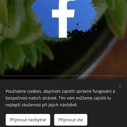
Cookies
Používáme cookies, abychom zajistili správné fungování a
Měna
bezpečnost našich stránek. Tím vám můžeme zajistit tu
CZK Kč
EUR €
nejlepší zkušenost při jejich návštěvě.
Přijmout nezbytné
Přijmout vše
Do košíku