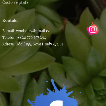
Často se ptáte
Kontakt
E-m
ail: woob
ojky@email.cz
Telefon: +420 776 757 294
Adresa: Údolí 155, Nove Hrady 374 01