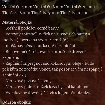
mm
Vnitřní Ø 14 mm Vnitřní Ø 18 mm Vnitřní Ø 20 mm
Tloušťka 8 mm Tloušťka 9 mm Tloušťka 10 mm
Materiál obojku:
- Sofshell podešev černé barvy
- Barevný softshell svršek nejrůznějších barev a
motivů ( foceno na vzoru 4 cm šíře )
- 100% bavlněná poutka držící zapínání
- Bukové ručně frézované a broušené dřevěné
zapínání.
- Zapínání impregnováno kokosovým oleje ( bude
pejskům ze začátku vonět, tak pozor ať vám nespapají
zapínání <3 )
- Nerezové posuvné spony
- Nerezový polo kroužek k zachycení karabinou
- Vypalovaný dřevěný štítek s logem Woobojky.
Údržba obojku: