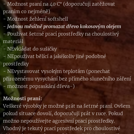
- Možnost praní na 40 C° (doporučuji zatěžovat
praním co nejméně)
- Možnost žehlení softshell
- Jednou měsíčně promazat dřevo kokosovým olejem
- Používat šetrné prací prostředky na choulostivý
materiál
- NEvkládat do sušičky
- NEpoužívat bělící a jakékoliv jiné podobné
prostředky
- NEvystavovat vysokým teplotám (ponechat
přirozenému vysychání bez přímého slunečního záření
- možnost popraskání dřeva-)
Možnosti praní:
Veškeré výrobky je možné prát na šetrné praní. Ovšem
pokud situace dovolí, doporučuji prát v ruce. Pokud
možno nepoužívejte agresivní prací prostředky.
Vhodný je tekutý prací prostředek pro choulostivé