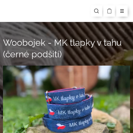
Woobojek - MK tlapky v tahu
(černé podšití)