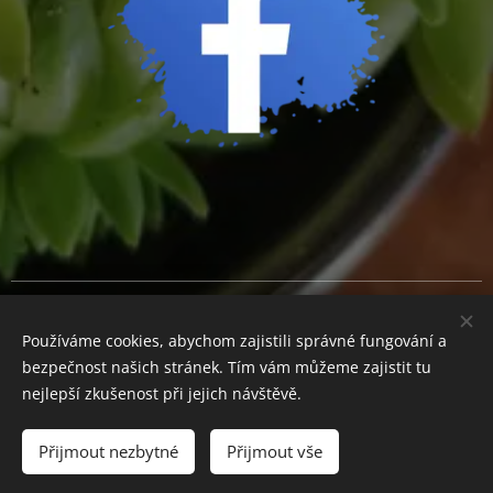
Cookies
Používáme cookies, abychom zajistili správné fungování a
Měna
bezpečnost našich stránek. Tím vám můžeme zajistit tu
CZK Kč
EUR €
nejlepší zkušenost při jejich návštěvě.
Přijmout nezbytné
Přijmout vše
Do košíku