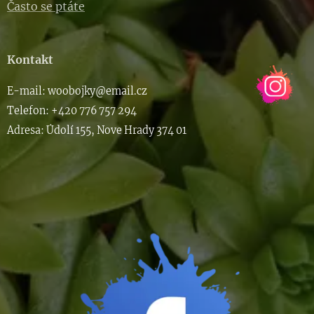
Často se ptáte
Kontakt
E-m
ail: woob
ojky@email.cz
Telefon: +420 776 757 294
Adresa: Údolí 155, Nove Hrady 374 01