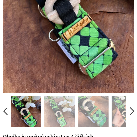
Obojky je možné vybírat ve 4 šířkách
.