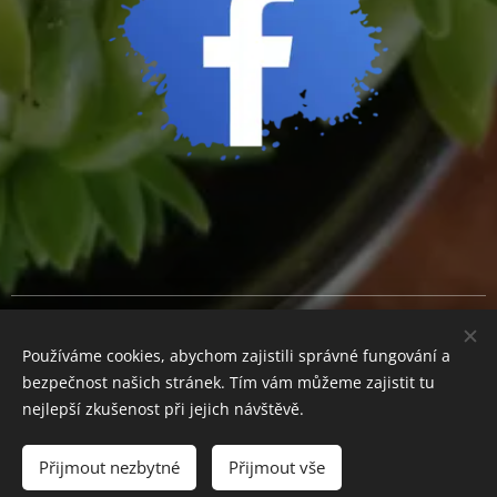
Cookies
Používáme cookies, abychom zajistili správné fungování a
Měna
bezpečnost našich stránek. Tím vám můžeme zajistit tu
CZK Kč
EUR €
nejlepší zkušenost při jejich návštěvě.
Přijmout nezbytné
Přijmout vše
Do košíku