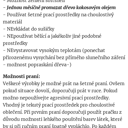
- Možnost žehlení softshell
- Jednou měsíčně promazat dřevo kokosovým olejem
- Používat šetrné prací prostředky na choulostivý
materiál
- NEvkládat do sušičky
- NEpoužívat bělící a jakékoliv jiné podobné
prostředky
- NEvystavovat vysokým teplotám (ponechat
přirozenému vysychání bez přímého slunečního záření
- možnost popraskání dřeva-)
Možnosti praní:
Veškeré výrobky je možné prát na šetrné praní. Ovšem
pokud situace dovolí, doporučuji prát v ruce. Pokud
možno nepoužívejte agresivní prací prostředky.
Vhodný je tekutý prací prostředek pro choulostivé
oblečení. Při prvním praní doporučuji použít pračku z
důvodu možnosti lehkého pouštění barev látek, které
by si při ručním praní špatně vypláchlo. Po každém