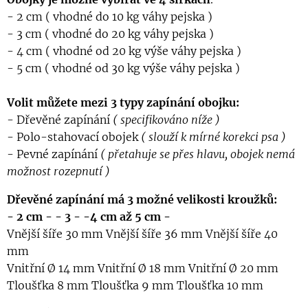
- 2 cm ( vhodné do 10 kg váhy pejska )
- 3 cm ( vhodné do 20 kg váhy pejska )
- 4 cm ( vhodné od 20 kg výše váhy pejska )
- 5 cm ( vhodné od 30 kg výše váhy pejska )
Volit můžete mezi 3 typy zapínání obojku:
- Dřevěné zapínání
( specifikováno níže )
- Polo-stahovací obojek
( slouží k mírné korekci psa )
- Pevné zapínání
( přetahuje se přes hlavu, obojek nemá
možnost rozepnutí )
Dřevěné zapínání má 3 možné velikosti kroužků:
- 2 cm -
- 3 - -4 cm až
5 cm -
Vnější šíře 30 mm Vnější šíře 36 mm Vnější šíře 40
mm
Vnitřní Ø 14 mm Vnitřní Ø 18 mm Vnitřní Ø 20 mm
Tloušťka 8 mm Tloušťka 9 mm Tloušťka 10 mm