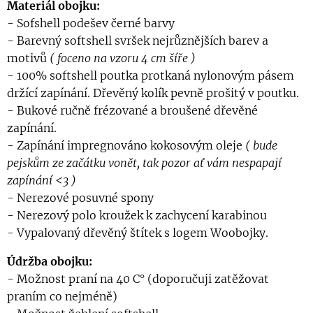
Materiál obojku:
- Sofshell podešev černé barvy
- Barevný softshell svršek nejrůznějších barev a
motivů
( foceno na vzoru 4 cm šíře )
- 100% softshell poutka protkaná nylonovým pásem
držící zapínání. Dřevěný kolík pevně prošitý v poutku.
- Bukové ručně frézované a broušené dřevěné
zapínání.
- Zapínání impregnováno kokosovým oleje
( bude
pejskům ze začátku vonět, tak pozor ať vám nespapají
zapínání <3 )
- Nerezové posuvné spony
- Nerezový polo kroužek k zachycení karabinou
- Vypalovaný dřevěný štítek s logem Woobojky.
Údržba obojku:
- Možnost praní na 40 C° (doporučuji zatěžovat
praním co nejméně)