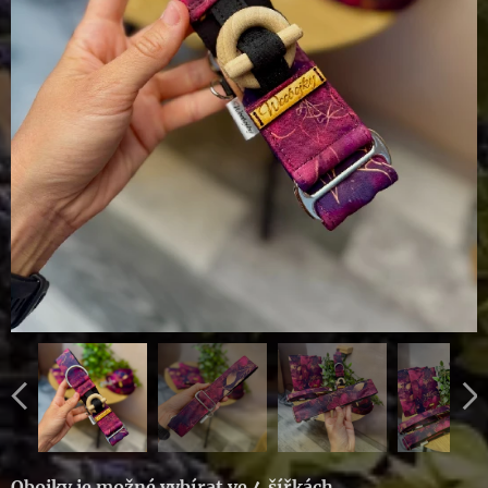
Obojky je možné vybírat ve 4 šířkách
.