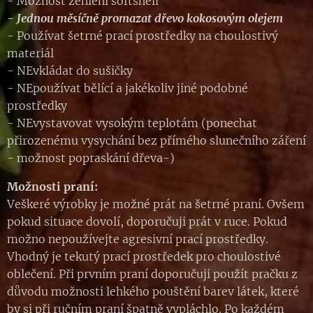
- Možnost žehlení softshell
- Jednou měsíčně promazat dřevo kokosovým olejem
- Používat šetrné prací prostředky na choulostivý
materiál
- NEvkládat do sušičky
- NEpoužívat bělící a jakékoliv jiné podobné
prostředky
- NEvystavovat vysokým teplotám (ponechat
přirozenému vysychání bez přímého slunečního záření
- možnost popraskání dřeva-)
Možnosti praní:
Veškeré výrobky je možné prát na šetrné praní. Ovšem
pokud situace dovolí, doporučuji prát v ruce. Pokud
možno nepoužívejte agresivní prací prostředky.
Vhodný je tekutý prací prostředek pro choulostivé
oblečení. Při prvním praní doporučuji použít pračku z
důvodu možnosti lehkého pouštění barev látek, které
by si při ručním praní špatně vypláchlo. Po každém