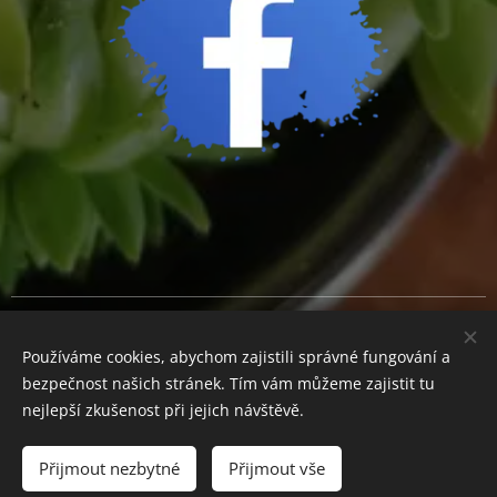
Cookies
Používáme cookies, abychom zajistili správné fungování a
Měna
bezpečnost našich stránek. Tím vám můžeme zajistit tu
CZK Kč
EUR €
nejlepší zkušenost při jejich návštěvě.
Přijmout nezbytné
Přijmout vše
Do košíku