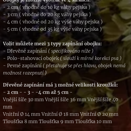
- 2 cm ( vhodné do 10 kg váhy pejska )
- 3 cm ( vhodné do 20 kg váhy pejska )
- 4 cm ( vhodné od 20 kg výše váhy pejska )
- 5 cm ( vhodné od 35 kg výše váhy pejska )
Volit můžete mezi 3 typy zapínání obojku:
- Dřevěné zapínání
( specifikováno níže )
- Polo-stahovací obojek
( slouží k mírné korekci psa )
- Pevné zapínání
( přetahuje se přes hlavu, obojek nemá
možnost rozepnutí )
Dřevěné zapínání má 3 možné velikosti kroužků:
- 2 cm -
- 3 - -4 cm až
5 cm -
Vnější šíře 30 mm Vnější šíře 36 mm Vnější šíře 40
mm
Vnitřní Ø 14 mm Vnitřní Ø 18 mm Vnitřní Ø 20 mm
Tloušťka 8 mm Tloušťka 9 mm Tloušťka 10 mm