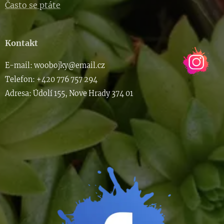
Často se ptáte
Kontakt
E-m
ail: woob
ojky@email.cz
Telefon: +420 776 757 294
Adresa: Údolí 155, Nove Hrady 374 01