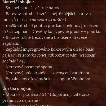
Materiál obojku:
- Sofshell podešev černé barvy
- Barevný softshell svršek nejrůznějších barev a
motivů
( foceno na vzoru 4 cm šíře )
- 100% softshell poutka protkaná nylonovým pásem
držící zapínání. Dřevěný kolík pevně prošitý v poutku.
- Bukové ručně frézované a broušené dřevěné
zapínání.
- Zapínání impregnováno kokosovým oleje
( bude
pejskům ze začátku vonět, tak pozor ať vám nespapají
zapínání <3 )
- Nerezové posuvné spony
- Nerezový polo kroužek k zachycení karabinou
- Vypalovaný dřevěný štítek s logem Woobojky.
Údržba obojku:
- Možnost praní na 40 C° (doporučuji zatěžovat
praním co nejméně)