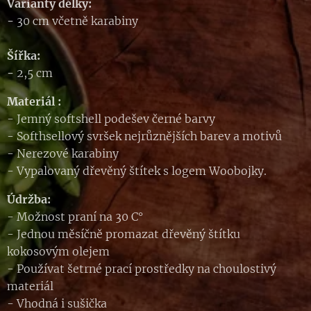
Varianty délky:
-
30 cm včetně karabiny
Šířka:
-
2,5 cm
Materiál :
- Jemný softshell podešev černé barvy
- Softhsellový svršek nejrůznějších barev a motivů
- Nerezové karabiny
- Vypalovaný dřevěný štítek s logem Woobojky.
Údržba:
- Možnost praní na 30 C°
- Jednou měsíčně promazat dřevěný štítku
kokosovým olejem
- Používat šetrné prací prostředky na choulostivý
materiál
- Vhodná i sušička