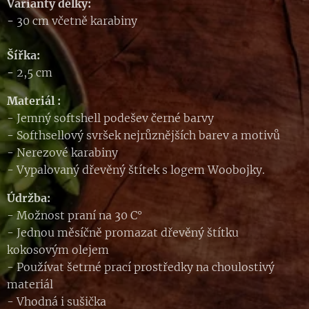
Varianty délky:
-
30 cm včetně karabiny
Šířka:
-
2,5 cm
Materiál :
- Jemný softshell podešev černé barvy
- Softhsellový svršek nejrůznějších barev a motivů
- Nerezové karabiny
- Vypalovaný dřevěný štítek s logem Woobojky.
Údržba:
- Možnost praní na 30 C°
- Jednou měsíčně promazat dřevěný štítku
kokosovým olejem
- Používat šetrné prací prostředky na choulostivý
materiál
- Vhodná i sušička