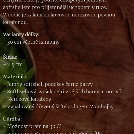
softshellem pro příjemnější uchopení v ruce.
Woodič je zakončen kovovou nerezovou pevnou
karabinou.
Varianty délky:
-
30 cm včetně karabiny
Šířka:
-
2,5 cm
Materiál :
- Jemný softshell podešev černé barvy
- Softhsellový svršek nejrůznějších barev a motivů
- Nerezové karabiny
- Vypalovaný dřevěný štítek s logem Woobojky.
Údržba:
- Možnost praní na 30 C°
- Jednou měsíčně promazat dřevěný štítku