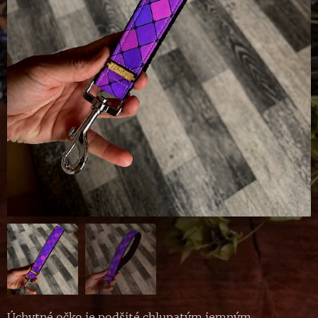
Úchytné očko je podšité chlupatým jemným