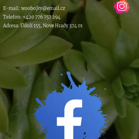
E-m
ail: woob
ojky@email.cz
Telefon: +420 776 757 294
Adresa: Údolí 155, Nove Hrady 374 01