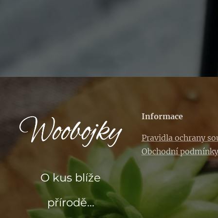
Informace
Pravidla ochrany s
Obchodní podmínk
O kus blíže
přírodě...