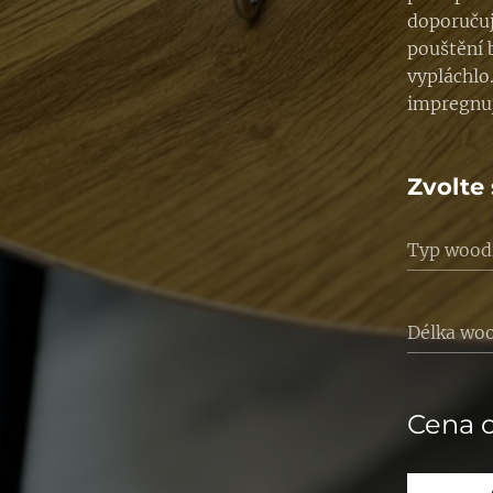
doporučuj
pouštění b
vypláchlo
impregnu
Zvolte 
Typ wood
Délka wo
Cena 