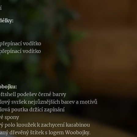
í
délky:
přepínací vodítko
přepínací vodítko
obojku:
oftshell podešev černé barvy
llový svršek nejrůznějších barev a motivů
llová poutka držící zapínání
vé spony
ý polo kroužek k zachycení karabinou
aný dřevěný štítek s logem Woobojky.