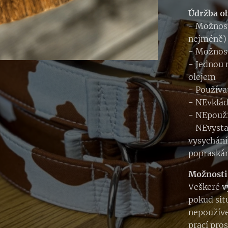
Údržba o
- Možnost
nejméně)
- Možnost
- Jednou 
olejem
- Používa
- NEvklád
- NEpouží
- NEvyst
vysychání
popraskán
Možnosti
Veškeré v
pokud sit
nepoužíve
prací pro