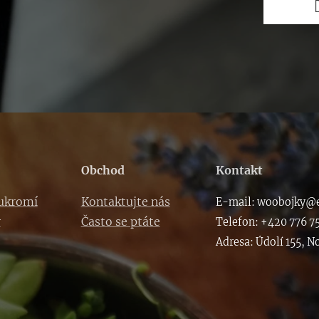
Obchod
Kontakt
oukromí
Kontaktujte nás
E-m
ail: woob
ojky@e
y
Často se ptáte
Telefon: +420 776 7
Adresa: Údolí 155, N