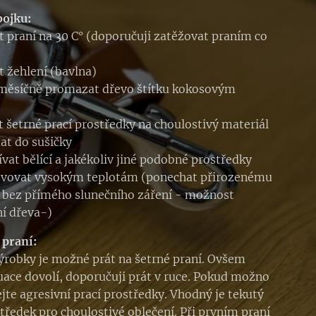
bojku:
 praní na 30 C° (doporučuji zatěžovat praním co
 žehlení (bavlna)
měsíčně promazat dřevo štítku kokosovým
t šetrné prací prostředky na choulostivý materiál
at do sušičky
vat bělící a jakékoliv jiné podobné prostředky
avovat vysokým teplotám (ponechat přirozenému
 bez přímého slunečního záření - možnost
í dřeva-)
 praní:
ýrobky je možné prát na šetrné praní. Ovšem
uace dovolí, doporučuji prát v ruce. Pokud možno
jte agresivní prací prostředky. Vhodný je tekutý
středek pro choulostivé oblečení. Při prvním praní