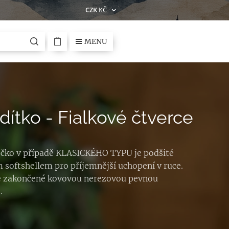
CZK
KČ
MENU
ítko - Fialkové čtverce
čko v případě KLASICKÉHO TYPU je podšité
 softshellem pro příjemnější uchopení v ruce.
e zakončené kovovou nerezovou pevnou
.