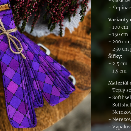
-Klasické
-Přepínac
Varianty 
-
100 cm
-
150 cm
-
200 cm 
- 250 cm 
Šířky:
-
2,5 cm
-
1,5 cm
Materiál 
- Teplý s
- Softhse
- Softshe
- Nerezo
- Nerezov
- Vypalov