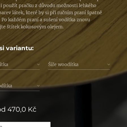
i použít pračku z důvodu možnosti lehkého
arev látek, které by si při ručním praní špatně
. Po každém praní a sušení vodítka znovu
jte štítek kokosovým olejem.
si variantu:
ítka
Šíře woodítka
odítka
od
470,0
Kč