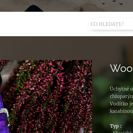
Wood
Úchytné o
chlupatým
Vodítko j
karabinou
Typ :