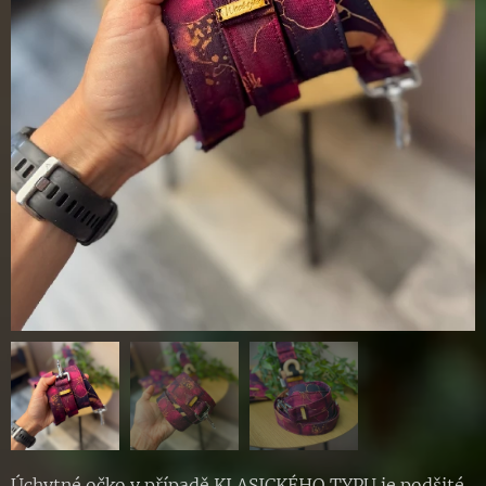
Úchytné očko v případě KLASICKÉHO TYPU je podšité