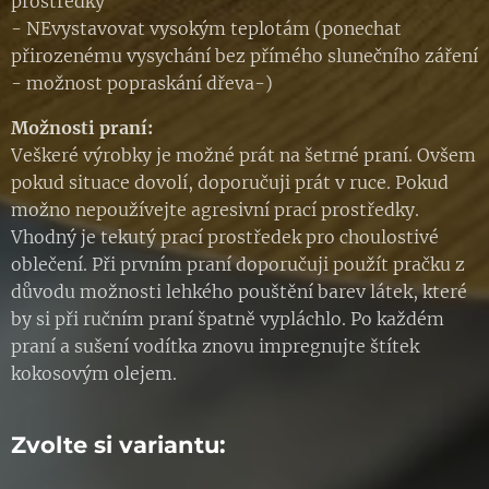
prostředky
- NEvystavovat vysokým teplotám (ponechat
přirozenému vysychání bez přímého slunečního záření
- možnost popraskání dřeva-)
Možnosti praní:
Veškeré výrobky je možné prát na šetrné praní. Ovšem
pokud situace dovolí, doporučuji prát v ruce. Pokud
možno nepoužívejte agresivní prací prostředky.
Vhodný je tekutý prací prostředek pro choulostivé
oblečení. Při prvním praní doporučuji použít pračku z
důvodu možnosti lehkého pouštění barev látek, které
by si při ručním praní špatně vypláchlo. Po každém
praní a sušení vodítka znovu impregnujte štítek
kokosovým olejem.
Zvolte si variantu: