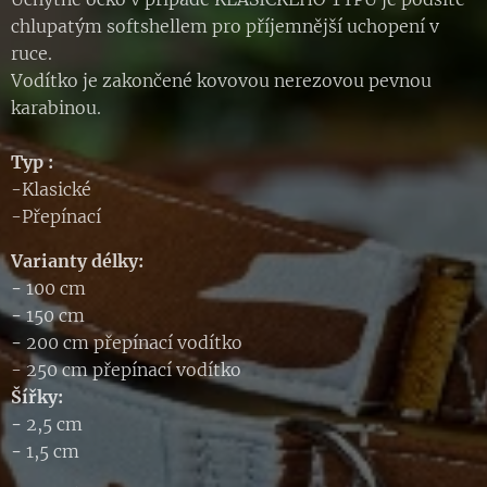
chlupatým softshellem pro příjemnější uchopení v
ruce.
Vodítko je zakončené kovovou nerezovou pevnou
karabinou.
Typ :
-Klasické
-Přepínací
Varianty délky:
-
100 cm
-
150 cm
-
200 cm přepínací vodítko
- 250 cm přepínací vodítko
Šířky:
-
2,5 cm
-
1,5 cm