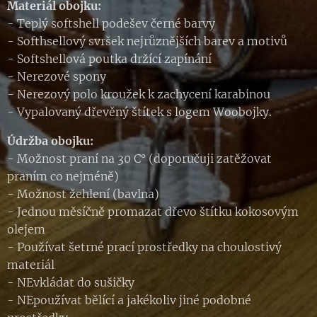
Materiál obojku:
- Teplý softshell podešev černé barvy
- Softhsellový svršek nejrůznějších barev a motivů
- Softshellová poutka držící zapínání
- Nerezové spony
- Nerezový polo kroužek k zachycení karabinou
- Vypalovaný dřevěný štítek s logem Woobojky.
Údržba obojku:
- Možnost praní na 30 C° (doporučuji zatěžovat
praním co nejméně)
- Možnost žehlení (bavlna)
- Jednou měsíčně promazat dřevo štítku kokosovým
olejem
- Používat šetrné prací prostředky na choulostivý
materiál
- NEvkládat do sušičky
- NEpoužívat bělící a jakékoliv jiné podobné