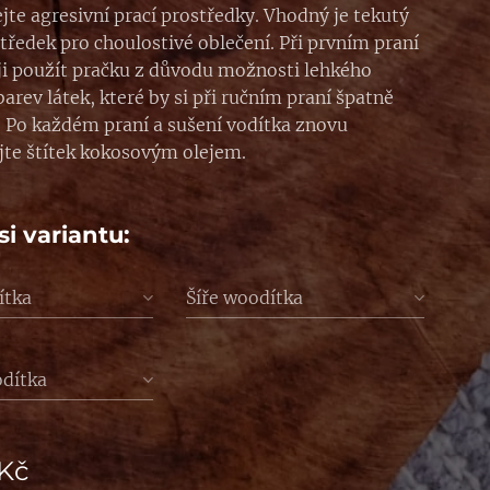
jte agresivní prací prostředky. Vhodný je tekutý
středek pro choulostivé oblečení. Při prvním praní
i použít pračku z důvodu možnosti lehkého
arev látek, které by si při ručním praní špatně
. Po každém praní a sušení vodítka znovu
jte štítek kokosovým olejem.
si variantu:
ítka
Šíře woodítka
odítka
Kč