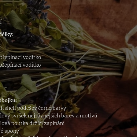
í
délky:
přepínací vodítko
přepínací vodítko
obojku:
oftshell podešev černé barvy
llový svršek nejrůznějších barev a motivů
llová poutka držící zapínání
vé spony