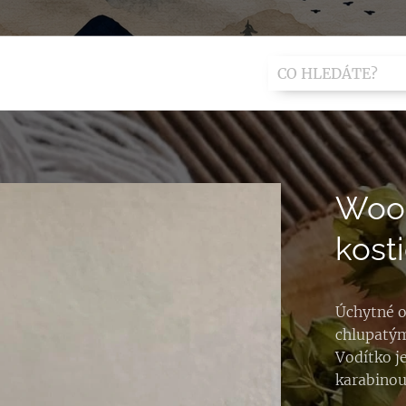
Wood
kost
Úchytné o
chlupatým
Vodítko j
karabinou