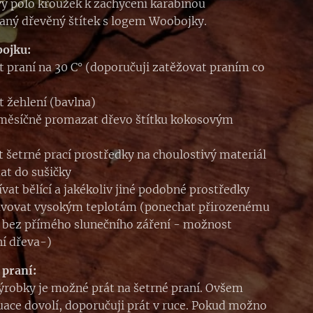
ý polo kroužek k zachycení karabinou
aný dřevěný štítek s logem Woobojky.
bojku:
 praní na 30 C° (doporučuji zatěžovat praním co
 žehlení (bavlna)
měsíčně promazat dřevo štítku kokosovým
t šetrné prací prostředky na choulostivý materiál
at do sušičky
vat bělící a jakékoliv jiné podobné prostředky
avovat vysokým teplotám (ponechat přirozenému
 bez přímého slunečního záření - možnost
í dřeva-)
 praní:
ýrobky je možné prát na šetrné praní. Ovšem
uace dovolí, doporučuji prát v ruce. Pokud možno