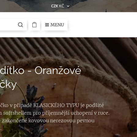
CZK
KČ
MENU
ítko - Oranžové
ičky
čko v případě KLASICKÉHO TYPU je podšité
 softshellem pro příjemnější uchopení v ruce.
e zakončené kovovou nerezovou pevnou
.