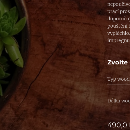
nepoužíve
prací pro
doporučuj
pouštění b
vypláchlo
impregnu
Zvolte 
Typ wood
Délka wo
490,0