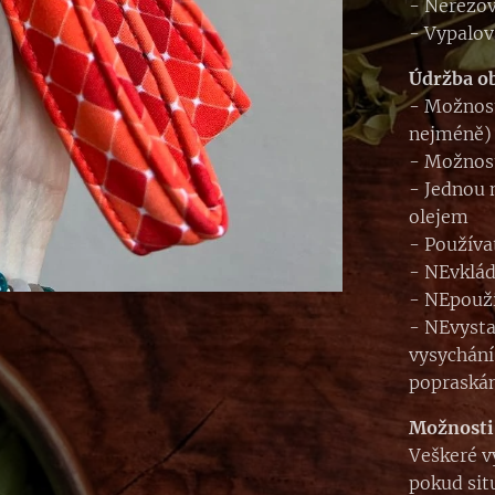
- Nerezov
- Vypalov
Údržba o
- Možnost
nejméně)
- Možnost
- Jednou 
olejem
- Používa
- NEvklád
- NEpouží
- NEvyst
vysychání
popraskán
Možnosti
Veškeré v
pokud sit