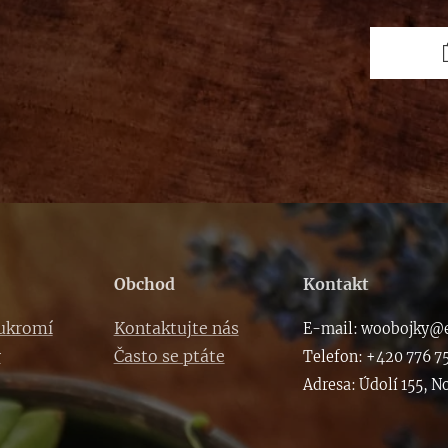
Obchod
Kontakt
oukromí
Kontaktujte nás
E-m
ail: woob
ojky@e
y
Často se ptáte
Telefon: +420 776 7
Adresa: Údolí 155, N