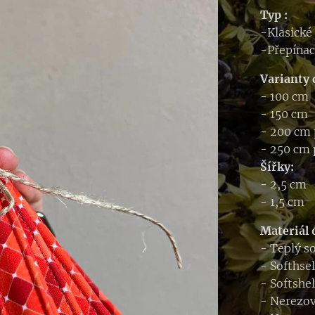
Typ :
-Klasické
-Přepínac
Varianty 
-
100 cm
-
150 cm
-
200 cm 
- 250 cm 
Šířky:
-
2,5 cm
-
1,5 cm
Materiál 
- Teplý s
- Softhse
- Softshe
- Nerezo