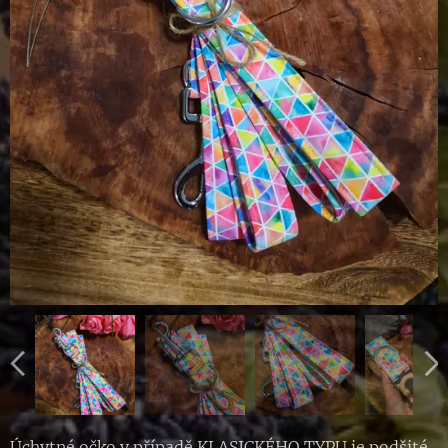
Úchytné očko v případě KLASICKÉHO TYPU je podšité