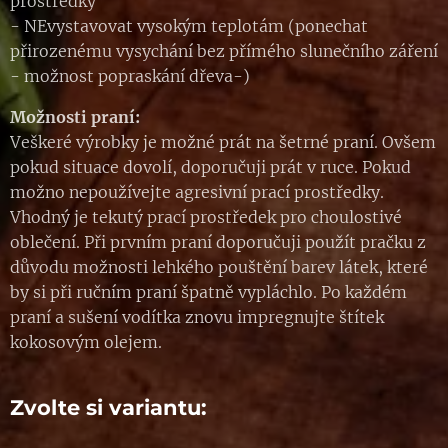
prostředky
- NEvystavovat vysokým teplotám (ponechat
přirozenému vysychání bez přímého slunečního záření
- možnost popraskání dřeva-)
Možnosti praní:
Veškeré výrobky je možné prát na šetrné praní. Ovšem
pokud situace dovolí, doporučuji prát v ruce. Pokud
možno nepoužívejte agresivní prací prostředky.
Vhodný je tekutý prací prostředek pro choulostivé
oblečení. Při prvním praní doporučuji použít pračku z
důvodu možnosti lehkého pouštění barev látek, které
by si při ručním praní špatně vypláchlo. Po každém
praní a sušení vodítka znovu impregnujte štítek
kokosovým olejem.
Zvolte si variantu: