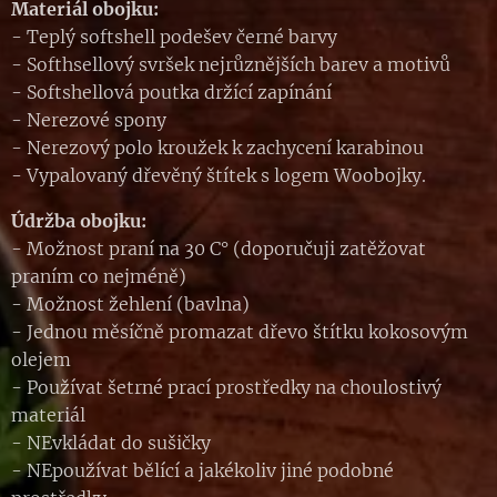
Materiál obojku:
- Teplý softshell podešev černé barvy
- Softhsellový svršek nejrůznějších barev a motivů
- Softshellová poutka držící zapínání
- Nerezové spony
- Nerezový polo kroužek k zachycení karabinou
- Vypalovaný dřevěný štítek s logem Woobojky.
Údržba obojku:
- Možnost praní na 30 C° (doporučuji zatěžovat
praním co nejméně)
- Možnost žehlení (bavlna)
- Jednou měsíčně promazat dřevo štítku kokosovým
olejem
- Používat šetrné prací prostředky na choulostivý
materiál
- NEvkládat do sušičky
- NEpoužívat bělící a jakékoliv jiné podobné