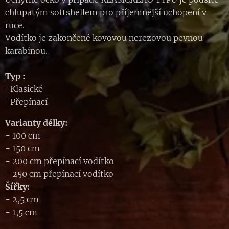
chlupatým softshellem pro příjemnější uchopení v
ruce.
Vodítko je zakončené kovovou nerezovou pevnou
karabinou.
Typ :
-Klasické
-Přepínací
Varianty délky:
-
100 cm
-
150 cm
-
200 cm přepínací vodítko
- 250 cm přepínací vodítko
Šířky:
-
2,5 cm
-
1,5 cm