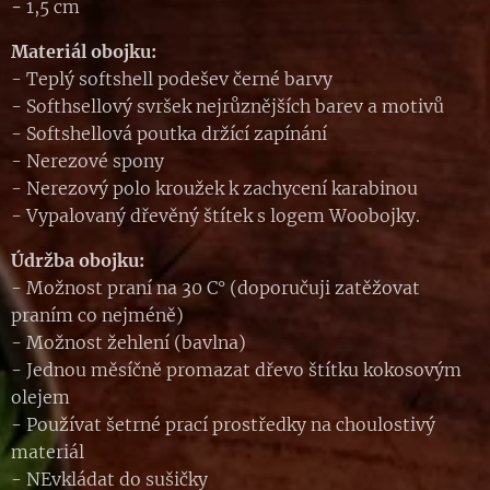
-
1,5 cm
Materiál obojku:
- Teplý softshell podešev černé barvy
- Softhsellový svršek nejrůznějších barev a motivů
- Softshellová poutka držící zapínání
- Nerezové spony
- Nerezový polo kroužek k zachycení karabinou
- Vypalovaný dřevěný štítek s logem Woobojky.
Údržba obojku:
- Možnost praní na 30 C° (doporučuji zatěžovat
praním co nejméně)
- Možnost žehlení (bavlna)
- Jednou měsíčně promazat dřevo štítku kokosovým
olejem
- Používat šetrné prací prostředky na choulostivý
materiál
- NEvkládat do sušičky