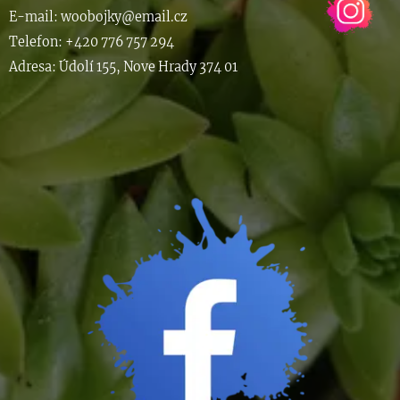
E-m
ail: woob
ojky@email.cz
Telefon: +420 776 757 294
Adresa: Údolí 155, Nove Hrady 374 01