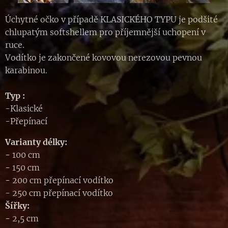
Úchytné očko v případě KLASICKÉHO TYPU je podšité
chlupatým softshellem pro příjemnější uchopení v
ruce.
Vodítko je zakončené kovovou nerezovou pevnou
karabinou.
Typ :
-Klasické
-Přepínací
Varianty délky:
-
100 cm
-
150 cm
-
200 cm přepínací vodítko
- 250 cm přepínací vodítko
Šířky:
-
2,5 cm