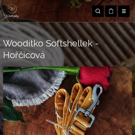
Woodítko Softshellek -
Hořčicová