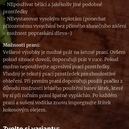
- NEpoužívat bělící a jakékoliv jiné podobné
prostředky
- NEvystavovat vysokým teplotám (ponechat
přirozenému vysychání bez přímého slunečního záření
- možnost popraskání dřeva-)
Možnosti praní:
Veškeré výrobky je možné prát na šetrné praní. Ovšem
pokud situace dovolí, doporučuji prát v ruce. Pokud
možno nepoužívejte agresivní prací prostředky.
Vhodný je tekutý prací prostředek pro choulostivé
oblečení. Při prvním praní doporučuji použít pračku z
důvodu možnosti lehkého pouštění barev látek, které
by si při ručním praní špatně vypláchlo. Po každém
praní a sušení vodítka znovu impregnujte štítek
kokosovým olejem.
Zvolte si variantu: