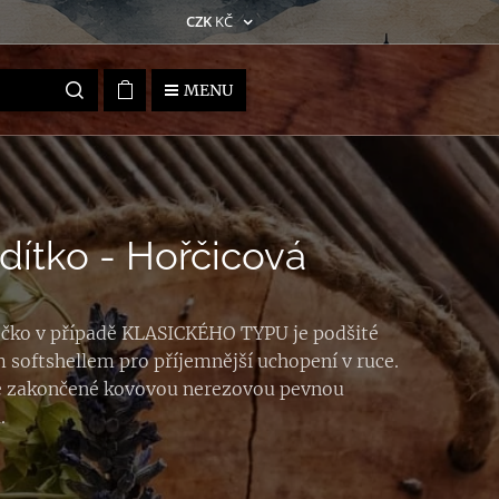
CZK
KČ
MENU
ítko - Hořčicová
čko v případě KLASICKÉHO TYPU je podšité
 softshellem pro příjemnější uchopení v ruce.
e zakončené kovovou nerezovou pevnou
.