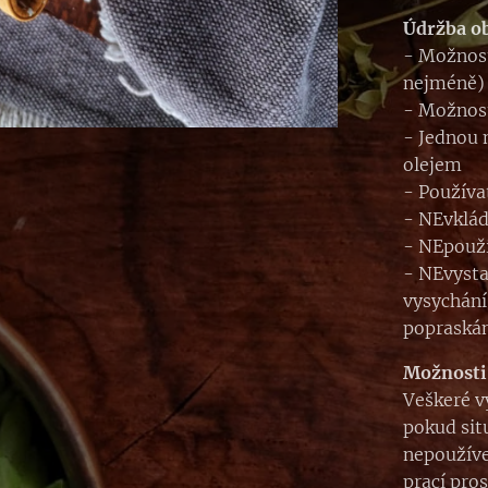
Údržba o
- Možnost
nejméně)
- Možnost
- Jednou 
olejem
- Používa
- NEvklád
- NEpouží
- NEvyst
vysychání
popraskán
Možnosti
Veškeré v
pokud sit
nepoužíve
prací pro