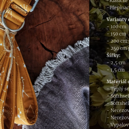
-Klasické
-Přepínac
Varianty 
-
100 cm
-
150 cm
-
200 cm 
- 250 cm 
Šířky:
-
2,5 cm
-
1,5 cm
Materiál 
- Teplý s
- Softhse
- Softshe
- Nerezo
- Nerezov
- Vypalov