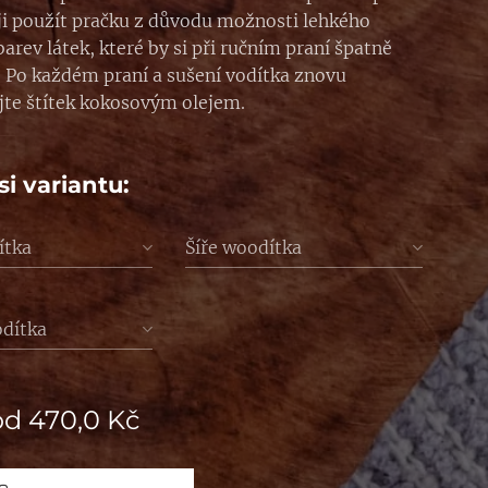
i použít pračku z důvodu možnosti lehkého
arev látek, které by si při ručním praní špatně
. Po každém praní a sušení vodítka znovu
jte štítek kokosovým olejem.
si variantu:
ítka
Šíře woodítka
odítka
od
470,0
Kč