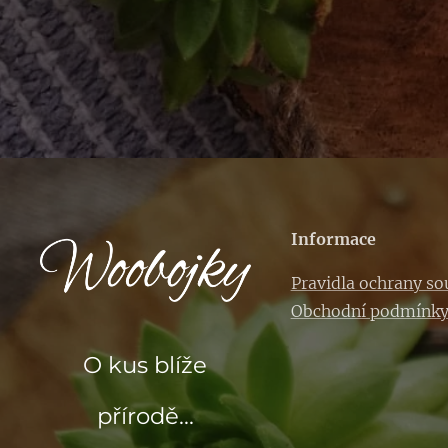
Informace
Pravidla ochrany s
Obchodní podmínk
O kus blíže
přírodě...