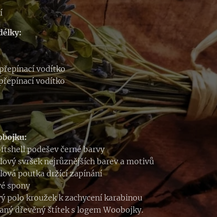
í
délky:
přepínací vodítko
přepínací vodítko
obojku:
oftshell podešev černé barvy
llový svršek nejrůznějších barev a motivů
llová poutka držící zapínání
vé spony
ý polo kroužek k zachycení karabinou
aný dřevěný štítek s logem Woobojky.