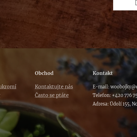
Obchod
Kontakt
oukromí
Kontaktujte nás
E-m
ail: woob
ojky@e
y
Často se ptáte
Telefon: +420 776 7
Adresa: Údolí 155, N