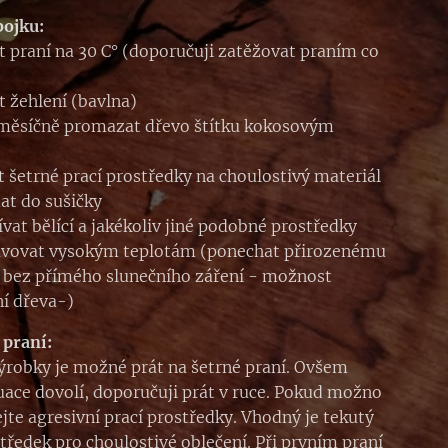
bojku:
 praní na 30 C° (doporučuji zatěžovat praním co
 žehlení (bavlna)
měsíčně promazat dřevo štítku kokosovým
t šetrné prací prostředky na choulostivý materiál
at do sušičky
vat bělící a jakékoliv jiné podobné prostředky
avovat vysokým teplotám (ponechat přirozenému
 bez přímého slunečního záření - možnost
í dřeva-)
 praní:
ýrobky je možné prát na šetrné praní. Ovšem
uace dovolí, doporučuji prát v ruce. Pokud možno
jte agresivní prací prostředky. Vhodný je tekutý
středek pro choulostivé oblečení. Při prvním praní