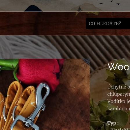
Wood
Úchytné o
chlupatým
Vodítko j
karabinou
Typ :