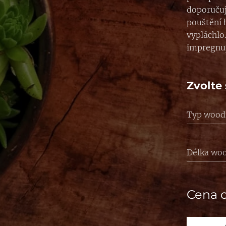
doporučuj
pouštění b
vypláchlo
impregnu
Zvolte 
Typ wood
Délka wo
Cena 