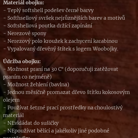
Materiál obojku:
- Teplý softshell podešev černé barvy
- Softhsellový svršek nejrůznějších barev a motivů
- Softshellová poutka držící zapínání
- Nerezové spony
- Nerezový polo kroužek k zachycení karabinou
- Vypalovaný dřevěný štítek s logem Woobojky.
Údržba obojku:
- Možnost praní na 30 C° (doporučuji zatěžovat
praním co nejméně)
- Možnost žehlení (bavlna)
- Jednou měsíčně promazat dřevo štítku kokosovým
olejem
- Používat šetrné prací prostředky na choulostivý
materiál
- NEvkládat do sušičky
- NEpoužívat bělící a jakékoliv jiné podobné