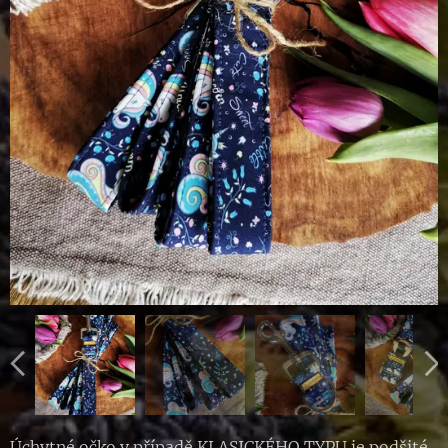
Úchytné očko v případě KLASICKÉHO TYPU je podšité