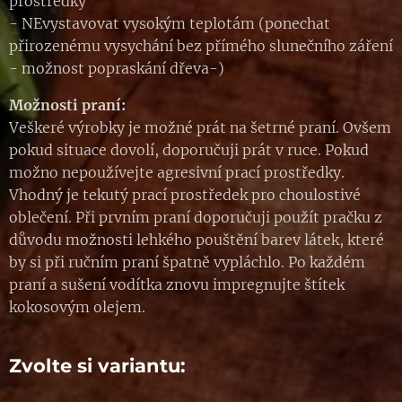
prostředky
- NEvystavovat vysokým teplotám (ponechat
přirozenému vysychání bez přímého slunečního záření
- možnost popraskání dřeva-)
Možnosti praní:
Veškeré výrobky je možné prát na šetrné praní. Ovšem
pokud situace dovolí, doporučuji prát v ruce. Pokud
možno nepoužívejte agresivní prací prostředky.
Vhodný je tekutý prací prostředek pro choulostivé
oblečení. Při prvním praní doporučuji použít pračku z
důvodu možnosti lehkého pouštění barev látek, které
by si při ručním praní špatně vypláchlo. Po každém
praní a sušení vodítka znovu impregnujte štítek
kokosovým olejem.
Zvolte si variantu: