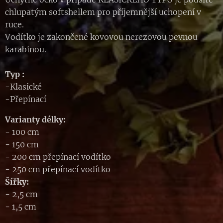
chlupatým softshellem pro příjemnější uchopení v
ruce.
Vodítko je zakončené kovovou nerezovou pevnou
karabinou.
Typ :
-Klasické
-Přepínací
Varianty délky:
-
100 cm
-
150 cm
-
200 cm přepínací vodítko
- 250 cm přepínací vodítko
Šířky:
-
2,5 cm
-
1,5 cm