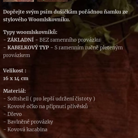
Dopřejte svým psím dušičkám pořádnou ňamku ze
stylového Woomlskovníku.
Typy woomlskovníků:
- ZÁKLADNÍ
-
BEZ ramenního provázku
-
KABELKOVÝ TYP
-
S ramenním ručně pleteným
provázkem
Velikost :
16 x 14 cm
Materiál:
- Softshell ( pro lepší udržení čistoty )
- Kovové očko na připnutí přívěsků
- Dřevo
- Bavlněné provázky
- Kovová karabina