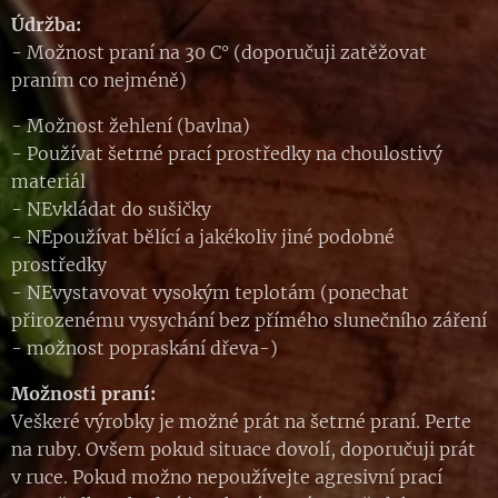
Údržba:
- Možnost praní na 30 C° (doporučuji zatěžovat
praním co nejméně)
- Možnost žehlení (bavlna)
- Používat šetrné prací prostředky na choulostivý
materiál
- NEvkládat do sušičky
- NEpoužívat bělící a jakékoliv jiné podobné
prostředky
- NEvystavovat vysokým teplotám (ponechat
přirozenému vysychání bez přímého slunečního záření
- možnost popraskání dřeva-)
Možnosti praní:
Veškeré výrobky je možné prát na šetrné praní. Perte
na ruby. Ovšem pokud situace dovolí, doporučuji prát
v ruce. Pokud možno nepoužívejte agresivní prací