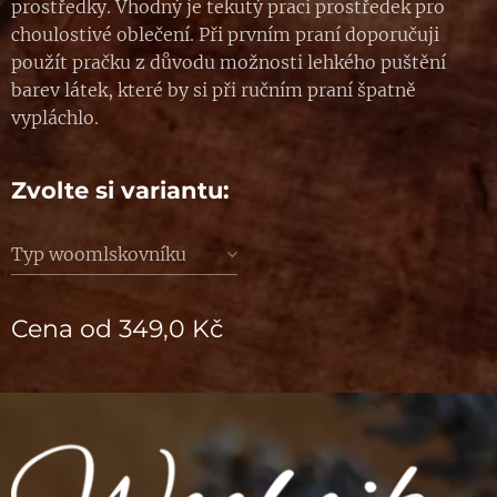
prostředky. Vhodný je tekutý prací prostředek pro
choulostivé oblečení. Při prvním praní doporučuji
použít pračku z důvodu možnosti lehkého puštění
barev látek, které by si při ručním praní špatně
vypláchlo.
Zvolte si variantu:
Typ woomlskovníku
Cena od
349,0
Kč