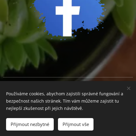
Cookies
Používáme cookies, abychom zajistili správné fungování a
Měna
bezpečnost našich stránek. Tím vám můžeme zajistit tu
CZK Kč
EUR €
nejlepší zkušenost při jejich návštěvě.
Přijmout nezbytné
Přijmout vše
Do košíku