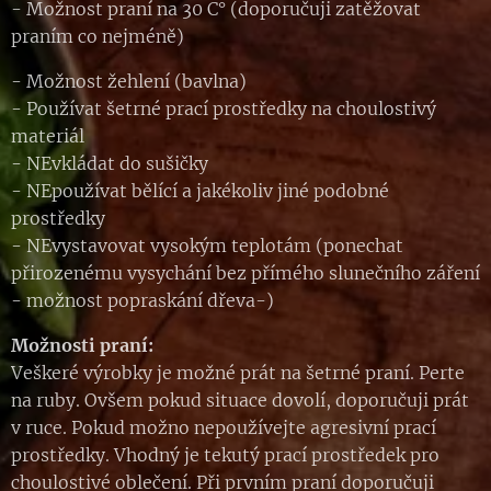
- Možnost praní na 30 C° (doporučuji zatěžovat
praním co nejméně)
- Možnost žehlení (bavlna)
- Používat šetrné prací prostředky na choulostivý
materiál
- NEvkládat do sušičky
- NEpoužívat bělící a jakékoliv jiné podobné
prostředky
- NEvystavovat vysokým teplotám (ponechat
přirozenému vysychání bez přímého slunečního záření
- možnost popraskání dřeva-)
Možnosti praní:
Veškeré výrobky je možné prát na šetrné praní. Perte
na ruby. Ovšem pokud situace dovolí, doporučuji prát
v ruce. Pokud možno nepoužívejte agresivní prací
prostředky. Vhodný je tekutý prací prostředek pro
choulostivé oblečení. Při prvním praní doporučuji