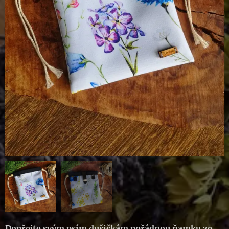
Dopřejte svým psím dušičkám pořádnou ňamku ze