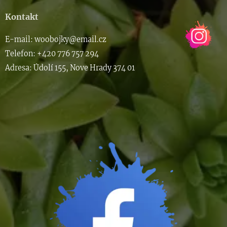
Kontakt
E-m
ail: woob
ojky@email.cz
Telefon: +420 776 757 294
Adresa: Údolí 155, Nove Hrady 374 01