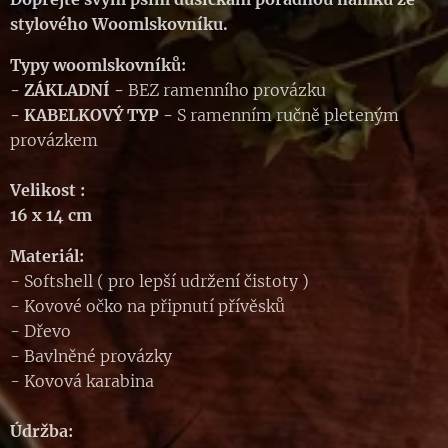
stylového Woomlskovníku.
Typy woomlskovníků:
- ZÁKLADNÍ
-
BEZ ramenního provázku
-
KABELKOVÝ TYP
-
S ramenním ručně pleteným
provázkem
Velikost :
16 x 14 cm
Materiál:
- Softshell ( pro lepší udržení čistoty )
- Kovové očko na připnutí přívěsků
- Dřevo
- Bavlněné provázky
- Kovová karabina
Údržba: