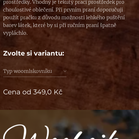
prostředky. Vhodný je tekutý prací prostředek pro
choulostivé oblečení. Při prvním praní doporučuji
použít pračku z důvodu možnosti lehkého puštění
barev látek, které by si při ručním praní špatně
vypláchlo.
Zvolte si variantu:
Typ woomlskovníku
Cena od
349,0
Kč