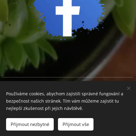
Cookies
Používáme cookies, abychom zajistili správné fungování a
Měna
bezpečnost našich stránek. Tím vám můžeme zajistit tu
CZK Kč
EUR €
nejlepší zkušenost při jejich návštěvě.
Přijmout nezbytné
Přijmout vše
Do košíku