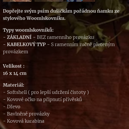
Dopřejte svým psím dušičkám pořádnou ňamku ze
stylového Woomlskovníku.
Typy woomlskovníků:
- ZÁKLADNÍ
-
BEZ ramenního provázku
-
KABELKOVÝ TYP
-
S ramenním ručně pleteným
provázkem
Velikost :
16 x 14 cm
Materiál:
- Softshell ( pro lepší udržení čistoty )
- Kovové očko na připnutí přívěsků
- Dřevo
- Bavlněné provázky
- Kovová karabina