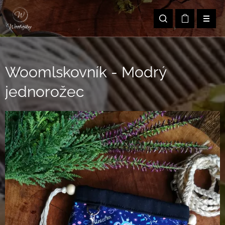
Woomlskovník - Modrý
jednorožec