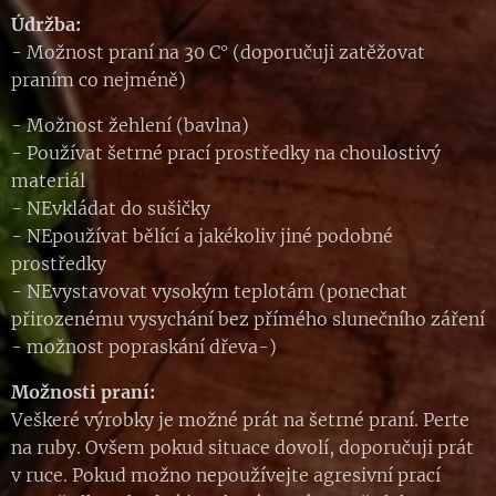
Údržba:
- Možnost praní na 30 C° (doporučuji zatěžovat
praním co nejméně)
- Možnost žehlení (bavlna)
- Používat šetrné prací prostředky na choulostivý
materiál
- NEvkládat do sušičky
- NEpoužívat bělící a jakékoliv jiné podobné
prostředky
- NEvystavovat vysokým teplotám (ponechat
přirozenému vysychání bez přímého slunečního záření
- možnost popraskání dřeva-)
Možnosti praní:
Veškeré výrobky je možné prát na šetrné praní. Perte
na ruby. Ovšem pokud situace dovolí, doporučuji prát
v ruce. Pokud možno nepoužívejte agresivní prací