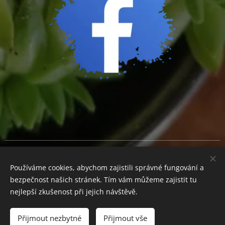
Cookies
Používáme cookies, abychom zajistili správné fungování a
Měna
bezpečnost našich stránek. Tím vám můžeme zajistit tu
CZK Kč
EUR €
nejlepší zkušenost při jejich návštěvě.
Přijmout nezbytné
Přijmout vše
Do košíku