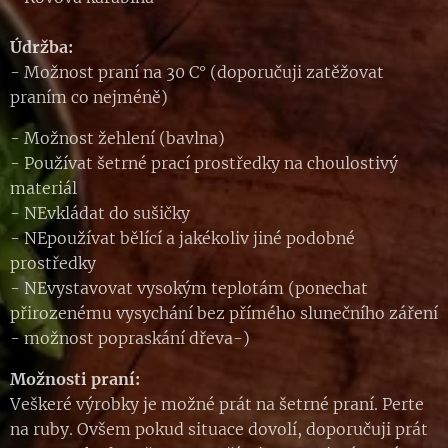
Údržba:
- Možnost praní na 30 C° (doporučuji zatěžovat
praním co nejméně)
- Možnost žehlení (bavlna)
- Používat šetrné prací prostředky na choulostivý
materiál
- NEvkládat do sušičky
- NEpoužívat bělící a jakékoliv jiné podobné
prostředky
- NEvystavovat vysokým teplotám (ponechat
přirozenému vysychání bez přímého slunečního záření
- možnost popraskání dřeva-)
Možnosti praní:
Veškeré výrobky je možné prát na šetrné praní. Perte
na ruby. Ovšem pokud situace dovolí, doporučuji prát