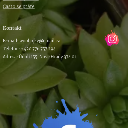
Často se ptáte
Kontakt
E-m
ail: woob
ojky@email.cz
Telefon: +420 776 757 294
Adresa: Údolí 155, Nove Hrady 374 01