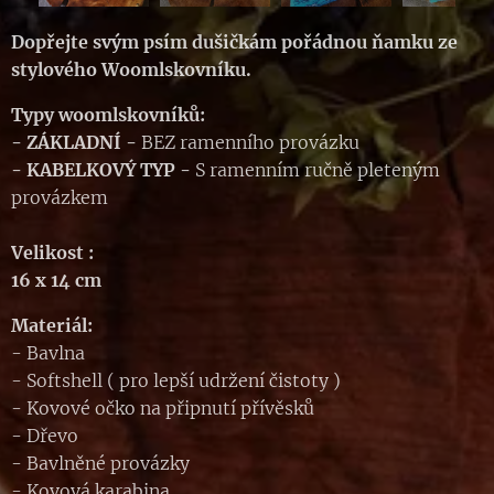
Dopřejte svým psím dušičkám pořádnou ňamku ze
stylového Woomlskovníku.
Typy woomlskovníků:
- ZÁKLADNÍ
-
BEZ ramenního provázku
-
KABELKOVÝ TYP
-
S ramenním ručně pleteným
provázkem
Velikost :
16 x 14 cm
Materiál:
- Bavlna
- Softshell ( pro lepší udržení čistoty )
- Kovové očko na připnutí přívěsků
- Dřevo
- Bavlněné provázky
- Kovová karabina