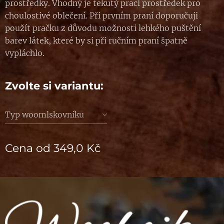
prostředky. Vhodný je tekutý prací prostředek pro
choulostivé oblečení. Při prvním praní doporučuji
použít pračku z důvodu možnosti lehkého puštění
barev látek, které by si při ručním praní špatně
vypláchlo.
Zvolte si variantu:
Typ woomlskovníku
Cena od
349,0
Kč