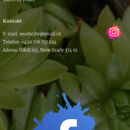
Kontakt
E-m
ail: woob
ojky@email.cz
Telefon: +420 776 757 294
Adresa: Údolí 155, Nove Hrady 374 01