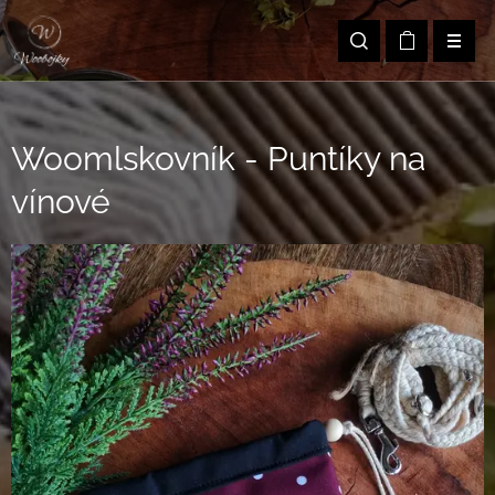
Woomlskovník - Puntíky na
vínové