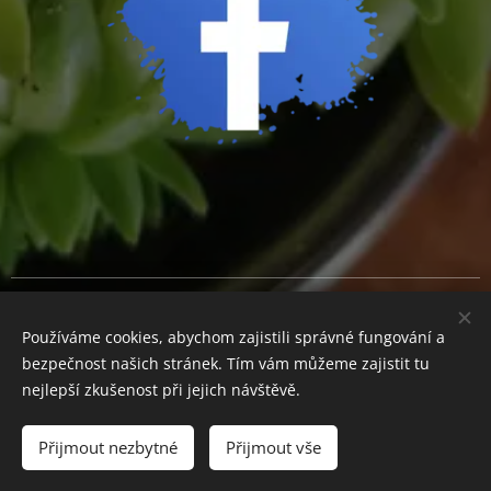
Cookies
Používáme cookies, abychom zajistili správné fungování a
Měna
bezpečnost našich stránek. Tím vám můžeme zajistit tu
CZK Kč
EUR €
nejlepší zkušenost při jejich návštěvě.
Přijmout nezbytné
Přijmout vše
Do košíku