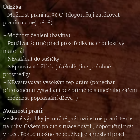
Údržba:
- Možnost praní na 30 C° (doporučuji zatěžovat
praním co nejméně)
- Možnost žehlení (bavlna)
- Používat šetrné prací prostředky na choulostivý
materiál
- NEvkládat do sušičky
- NEpoužívat bělící a jakékoliv jiné podobné
prostředky
- NEvystavovat vysokým teplotám (ponechat
přirozenému vysychání bez přímého slunečního záření
- možnost popraskání dřeva-)
Možnosti praní:
Veškeré výrobky je možné prát na šetrné praní. Perte
na ruby. Ovšem pokud situace dovolí, doporučuji prát
v ruce. Pokud možno nepoužívejte agresivní prací