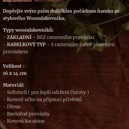
Dopřejte svým psím dušičkám pořádnou ňamku ze
stylového Woomlskovníku.
Typy woomlskovníků:
- ZÁKLADNÍ
-
BEZ ramenního provázku
-
KABELKOVÝ TYP
-
S ramenním ručně pleteným
provázkem
Velikost :
16 x 14 cm
Materiál:
- Softshell ( pro lepší udržení čistoty )
- Kovové očko na připnutí přívěsků
- Dřevo
- Bavlněné provázky
- Kovová karabina